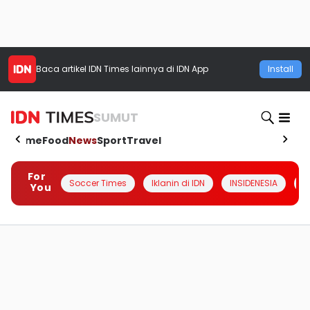
Baca artikel
IDN Times
lainnya di IDN App
Install
SUMUT
Home
Food
News
Sport
Travel
For
Soccer Times
Iklanin di IDN
INSIDENESIA
#
You