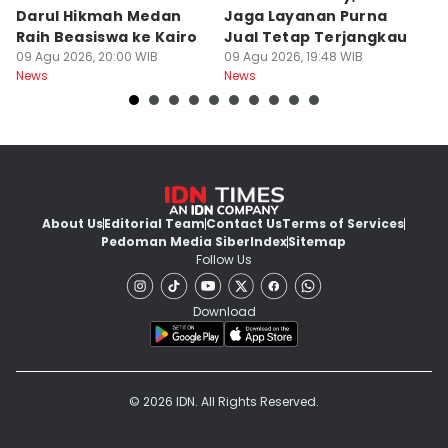
Darul Hikmah Medan
Jaga Layanan Purna
K
Raih Beasiswa ke Kairo
Jual Tetap Terjangkau
T
09 Agu 2026, 20:00 WIB
09 Agu 2026, 19:48 WIB
Pe
09
News
News
Ne
About Us
Editorial Team
Contact Us
Terms of Services
Pedoman Media Siber
Index
Sitemap
Follow Us
Download
© 2026 IDN. All Rights Reserved.