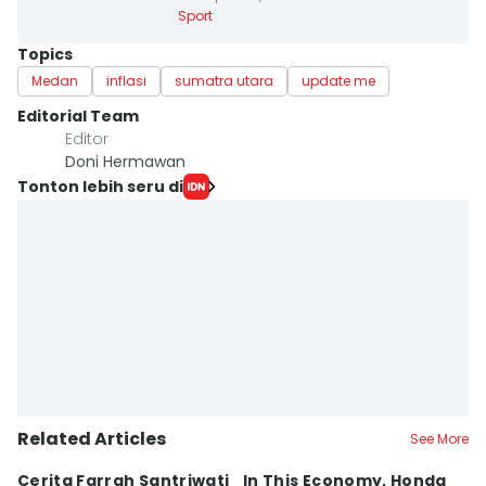
Sport
Topics
Medan
inflasi
sumatra utara
update me
Editorial Team
Editor
Doni Hermawan
Tonton lebih seru di
Related Articles
See More
Cerita Farrah Santriwati
In This Economy, Honda
T