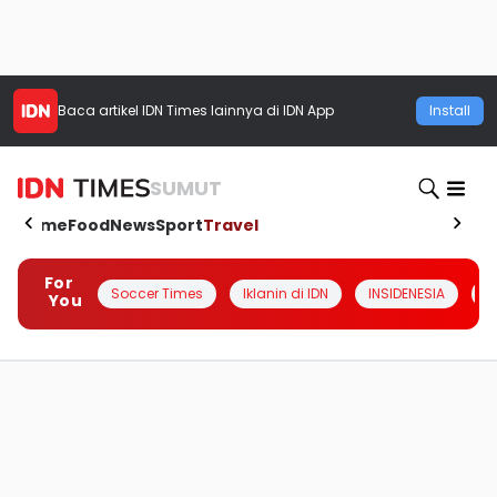
Baca artikel
IDN Times
lainnya di IDN App
Install
SUMUT
Home
Food
News
Sport
Travel
For
Soccer Times
Iklanin di IDN
INSIDENESIA
#
You