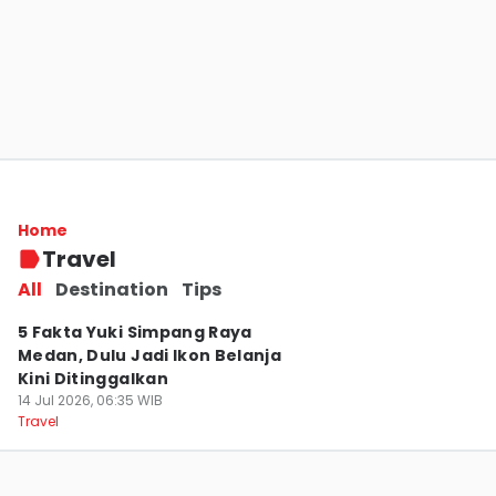
5 Fakta Museum Perkebunan Indonesia
Tampilkan Sejarah Tanah Deli
Home
16 Jul 2026, 11:30 WIB
Travel
Travel
All
Destination
Tips
5 Fakta Yuki Simpang Raya
Medan, Dulu Jadi Ikon Belanja
Kini Ditinggalkan
14 Jul 2026, 06:35 WIB
Travel