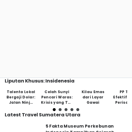
Liputan Khusus: Insidenesia
Talenta Lokal
Celah Sunyi
Kilau Emas
PP Tu
Bergaji Dolar:
Pencari Waras:
dari Layar
Efektifk
Jalan Ninja
Krisis yang Tak
Gawai
Perisai
Tanpa Jaring
Tampak
Anak di
Pengaman
May
Latest Travel Sumatera Utara
5 Fakta Museum Perkebunan