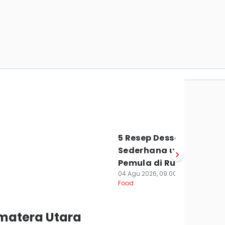
in Rumahan untuk Mi
san
5 Resep Dessert Prancis
Sederhana untuk
Pemula di Rumah
04 Agu 2026, 09:00 WIB
Food
matera Utara