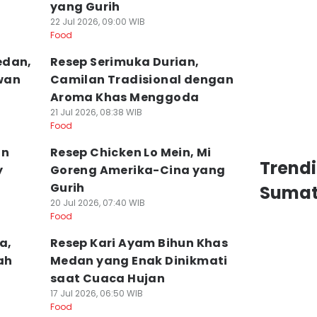
yang Gurih
22 Jul 2026, 09:00 WIB
Food
edan,
Resep Serimuka Durian,
wan
Camilan Tradisional dengan
Aroma Khas Menggoda
21 Jul 2026, 08:38 WIB
Food
an
Resep Chicken Lo Mein, Mi
Trend
y
Goreng Amerika-Cina yang
Gurih
Sumat
20 Jul 2026, 07:40 WIB
Food
a,
Resep Kari Ayam Bihun Khas
ah
Medan yang Enak Dinikmati
saat Cuaca Hujan
17 Jul 2026, 06:50 WIB
Food