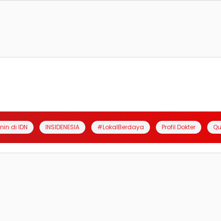
anin di IDN
INSIDENESIA
#LokalBerdaya
Profil Dokter
Qu