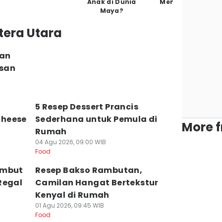
Anak di Dunia
Mengusir
M
Maya?
tera Utara
han
isan
5 Resep Dessert Prancis
Cheese
Sederhana untuk Pemula di
More 
Rumah
04 Agu 2026, 09:00 WIB
Food
embut
Resep Bakso Rambutan,
Regal
Camilan Hangat Bertekstur
Kenyal di Rumah
01 Agu 2026, 09:45 WIB
Food