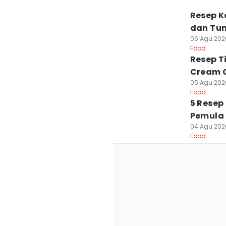
Resep K
dan Tu
06 Agu 202
Food
Resep T
Cream 
05 Agu 2026
Food
5 Resep
Pemula
04 Agu 202
Food