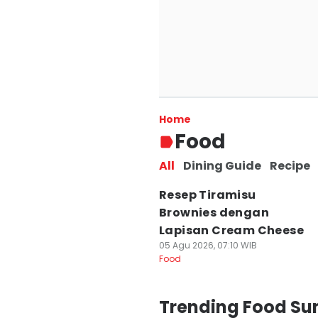
Resep Kecap As
Ayam dan Tumi
Home
06 Agu 2026, 08:40 WIB
Food
Food
All
Dining Guide
Recipe
Resep Tiramisu
Brownies dengan
Lapisan Cream Cheese
05 Agu 2026, 07:10 WIB
Food
Trending Food Su