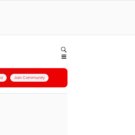
iz
Join Community