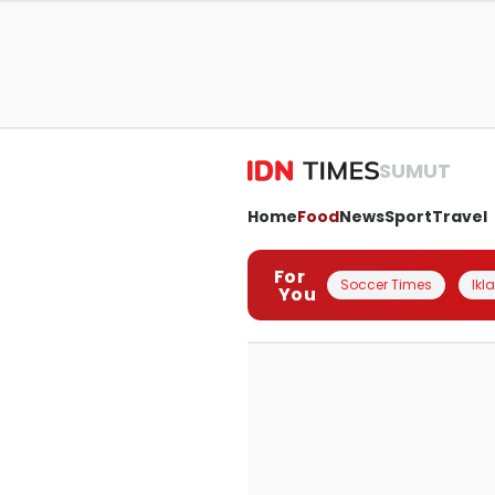
SUMUT
Home
Food
News
Sport
Travel
For
Soccer Times
Ikl
You