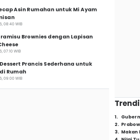
ecap Asin Rumahan untuk Mi Ayam
misan
6, 08:40 WIB
iramisu Brownies dengan Lapisan
Cheese
, 07:10 WIB
 Dessert Prancis Sederhana untuk
 di Rumah
6, 09:00 WIB
Trendi
1
.
Gubern
2
.
Prabow
3
.
Makan B
4
.
Nilai T