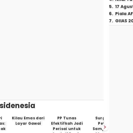
5
.
17 Agus
6
.
Piala A
7
.
GIIAS 2
nsidenesia
i
Kilau Emas dari
PP Tunas
Surganya
E
as:
Layar Gawai
Efektifkah Jadi
Pelesir,
Ge
Tak
Perisai untuk
Sampahnya
P