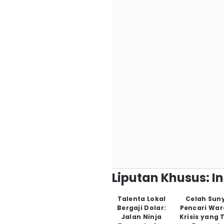
Liputan Khusus: I
Talenta Lokal
Celah Suny
Bergaji Dolar:
Pencari War
Jalan Ninja
Krisis yang 