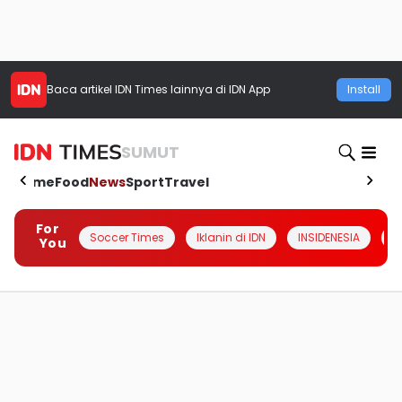
Baca artikel
IDN Times
lainnya di IDN App
Install
SUMUT
Home
Food
News
Sport
Travel
For
Soccer Times
Iklanin di IDN
INSIDENESIA
#
You