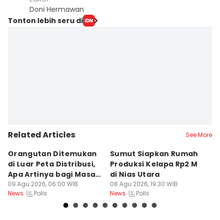
Doni Hermawan
Tonton lebih seru di
Related Articles
See More
Orangutan Ditemukan
Sumut Siapkan Rumah
H
di Luar Peta Distribusi,
Produksi Kelapa Rp2 M
L
Apa Artinya bagi Masa
di Nias Utara
S
Depan Konservasi?
09 Agu 2026, 06:00 WIB
08 Agu 2026, 19:30 WIB
T
08
Polls
Polls
News
News
Ne