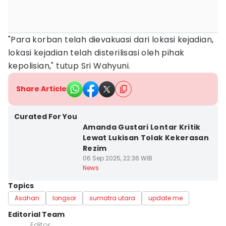
"Para korban telah dievakuasi dari lokasi kejadian,
lokasi kejadian telah disterilisasi oleh pihak
kepolisian," tutup Sri Wahyuni.
Share Article
Curated For You
Amanda Gustari Lontar Kritik
Lewat Lukisan Tolak Kekerasan
Rezim
06 Sep 2025, 22:36 WIB
News
Topics
Asahan
longsor
sumatra utara
update me
Editorial Team
Editor