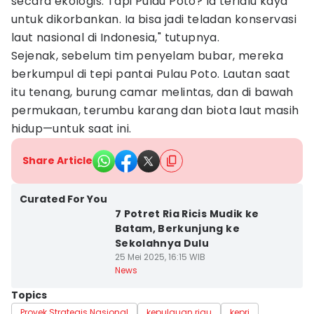
secara ekologis. Tapi Pulau Poto? Ia terlalu kaya
untuk dikorbankan. Ia bisa jadi teladan konservasi
laut nasional di Indonesia," tutupnya.
Sejenak, sebelum tim penyelam bubar, mereka
berkumpul di tepi pantai Pulau Poto. Lautan saat
itu tenang, burung camar melintas, dan di bawah
permukaan, terumbu karang dan biota laut masih
hidup—untuk saat ini.
Share Article
Curated For You
7 Potret Ria Ricis Mudik ke
Batam, Berkunjung ke
Sekolahnya Dulu
25 Mei 2025, 16:15 WIB
News
Topics
Proyek Strategis Nasional
kepulauan riau
kepri