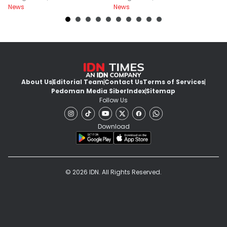
News
News
Ne
About Us
Editorial Team
Contact Us
Terms of Services
Pedoman Media Siber
Index
Sitemap
Follow Us
Download
© 2026 IDN. All Rights Reserved.