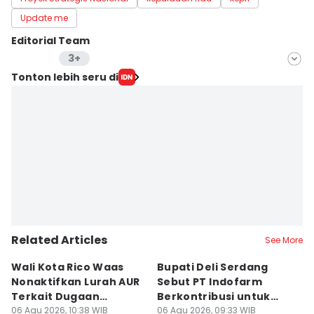
Update me
Editorial Team
3+
Editor
Tonton lebih seru di
Putra Gema Pamungkas
Editor
Arifin Al Alamudi
Editor
Doni Hermawan
Related Articles
See More
Wali Kota Rico Waas
Bupati Deli Serdang
Y
Nonaktifkan Lurah AUR
Sebut PT Indofarm
G
Terkait Dugaan
Berkontribusi untuk
K
Pungutan Liar
06 Agu 2026, 10:38 WIB
Perekonomian
06 Agu 2026, 09:33 WIB
06