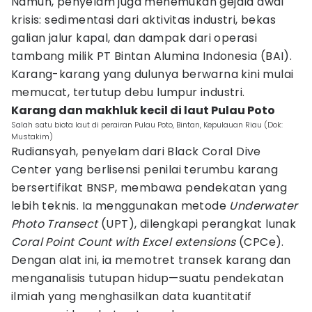
Namun, penyelam juga menemukan gejala awal
krisis: sedimentasi dari aktivitas industri, bekas
galian jalur kapal, dan dampak dari operasi
tambang milik PT Bintan Alumina Indonesia (BAI).
Karang-karang yang dulunya berwarna kini mulai
memucat, tertutup debu lumpur industri.
Karang dan makhluk kecil di laut Pulau Poto
Salah satu biota laut di perairan Pulau Poto, Bintan, Kepulauan Riau (Dok:
Mustakim)
Rudiansyah, penyelam dari Black Coral Dive
Center yang berlisensi penilai terumbu karang
bersertifikat BNSP, membawa pendekatan yang
lebih teknis. Ia menggunakan metode
Underwater
Photo Transect
(UPT), dilengkapi perangkat lunak
Coral Point Count with Excel extensions
(CPCe).
Dengan alat ini, ia memotret transek karang dan
menganalisis tutupan hidup—suatu pendekatan
ilmiah yang menghasilkan data kuantitatif