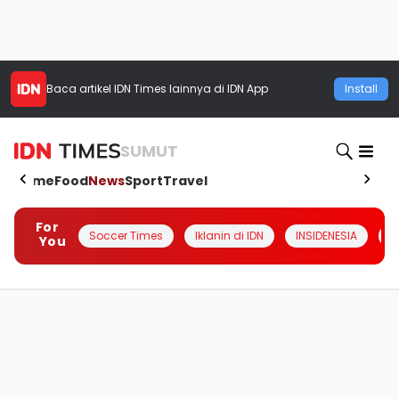
Baca artikel
IDN Times
lainnya di IDN App
Install
SUMUT
Home
Food
News
Sport
Travel
For
Soccer Times
Iklanin di IDN
INSIDENESIA
#
You