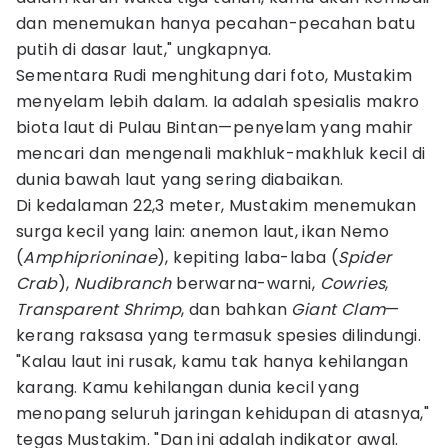
dan menemukan hanya pecahan-pecahan batu
putih di dasar laut," ungkapnya.
Sementara Rudi menghitung dari foto, Mustakim
menyelam lebih dalam. Ia adalah spesialis makro
biota laut di Pulau Bintan—penyelam yang mahir
mencari dan mengenali makhluk-makhluk kecil di
dunia bawah laut yang sering diabaikan.
Di kedalaman 22,3 meter, Mustakim menemukan
surga kecil yang lain: anemon laut, ikan Nemo
(
Amphiprioninae
), kepiting laba-laba (
Spider
Crab
),
Nudibranch
berwarna-warni,
Cowries
,
Transparent Shrimp
, dan bahkan
Giant Clam
—
kerang raksasa yang termasuk spesies dilindungi.
"Kalau laut ini rusak, kamu tak hanya kehilangan
karang. Kamu kehilangan dunia kecil yang
menopang seluruh jaringan kehidupan di atasnya,"
tegas Mustakim. "Dan ini adalah indikator awal.