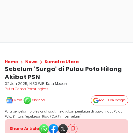
Home
News
Sumatra Utara
Sebelum 'Surga' di Pulau Poto Hilang
Akibat PSN
02 Jun 2025, 14:30 WIB
Kota Medan
Putra Gema Pamungkas
News
Channel
Add Us on Google
Para penyelam profesional saat melakukan penilaian di bawah laut Pulau
Poto, Bintan, Kepulauan Riau (Dok:tim penyelam)
Share Article