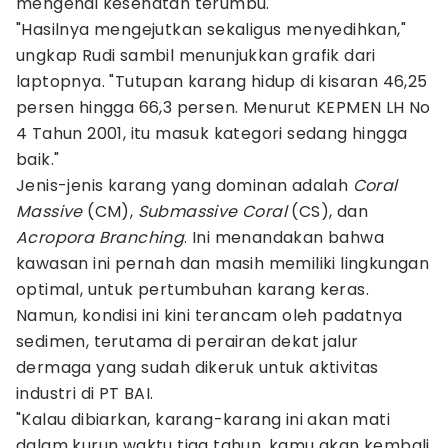
mengenai kesehatan terumbu.
"Hasilnya mengejutkan sekaligus menyedihkan,"
ungkap Rudi sambil menunjukkan grafik dari
laptopnya. "Tutupan karang hidup di kisaran 46,25
persen hingga 66,3 persen. Menurut KEPMEN LH No
4 Tahun 2001, itu masuk kategori sedang hingga
baik."
Jenis-jenis karang yang dominan adalah
Coral
Massive
(CM),
Submassive Coral
(CS), dan
Acropora Branching
. Ini menandakan bahwa
kawasan ini pernah dan masih memiliki lingkungan
optimal, untuk pertumbuhan karang keras.
Namun, kondisi ini kini terancam oleh padatnya
sedimen, terutama di perairan dekat jalur
dermaga yang sudah dikeruk untuk aktivitas
industri di PT BAI.
"Kalau dibiarkan, karang-karang ini akan mati
dalam kurun waktu tiga tahun, kamu akan kembali