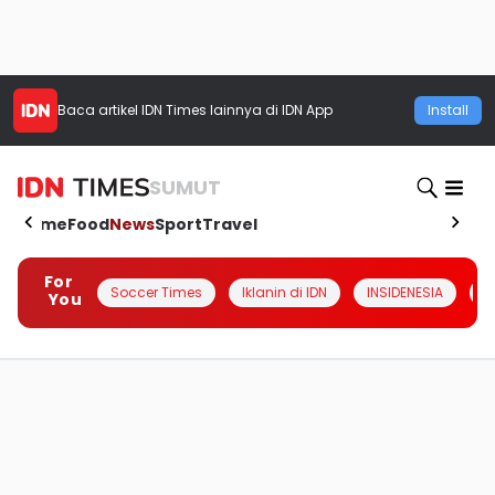
Baca artikel
IDN Times
lainnya di IDN App
Install
SUMUT
Home
Food
News
Sport
Travel
For
Soccer Times
Iklanin di IDN
INSIDENESIA
#
You