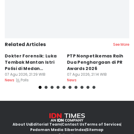
Related Articles
See More
Dokter Forensik: Luka
PTP Nonpetikemas Raih
E
Tembak Mantan Istri
Dua Penghargaan di PR
M
Polisi di Medan
Awards 2026
Sa
Berkarakter Tempel
07 Agu 2026, 21:29 WIB
07 Agu 2026, 21:14 WIB
07
Polls
News
News
Ne
About Us
Editorial Team
Contact Us
Terms of Services
Pedoman Media Siber
Index
Sitemap