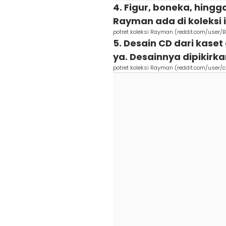
4. Figur, boneka, hingga
Rayman ada di koleksi i
potret koleksi Rayman (reddit.com/user/B
5. Desain CD dari kase
ya. Desainnya dipikirka
potret koleksi Rayman (reddit.com/user/c