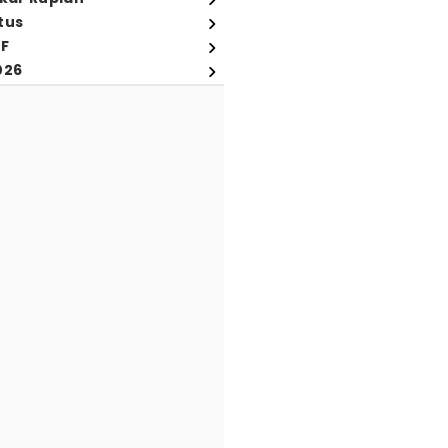
tus
FF
026