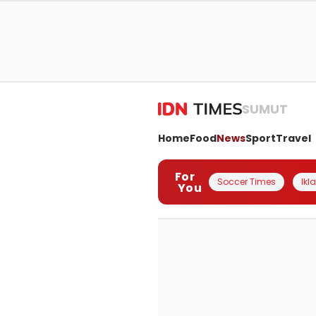
SUMUT
Home
Food
News
Sport
Travel
For
Soccer Times
Ikl
You