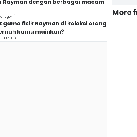
ada Rayman dengan berbagai macam
More 
ce_tiger_)
t game fisik Rayman di koleksi orang
pernah kamu mainkan?
/RobbMoth)