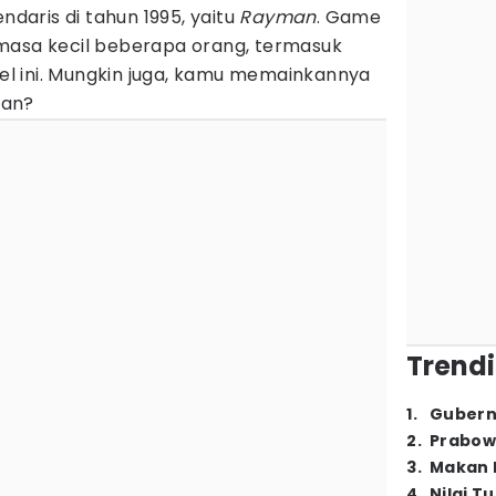
ndaris di tahun 1995, yaitu
Rayman
. Game
masa kecil beberapa orang, termasuk
l ini. Mungkin juga, kamu memainkannya
kan?
Trendi
1
.
Gubern
2
.
Prabow
3
.
Makan B
4
.
Nilai T