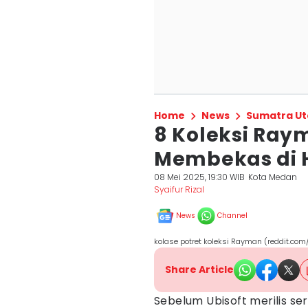
Home
News
Sumatra Ut
8 Koleksi Ray
Membekas di 
08 Mei 2025, 19:30 WIB
Kota Medan
Syaifur Rizal
News
Channel
kolase potret koleksi Rayman (reddit.com
Share Article
Sebelum Ubisoft merilis ser