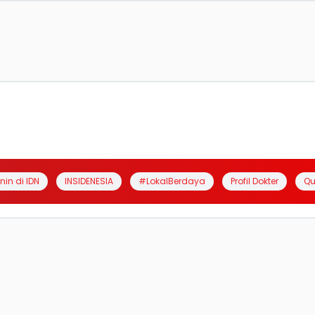
anin di IDN
INSIDENESIA
#LokalBerdaya
Profil Dokter
Qu