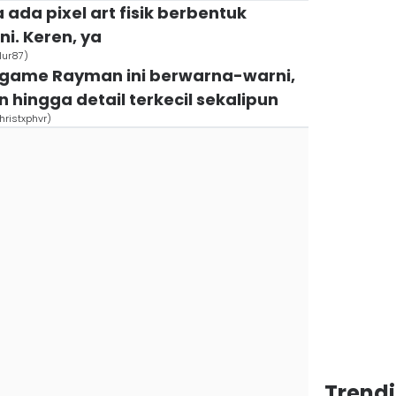
 ada pixel art fisik berbentuk
ni. Keren, ya
lur87)
t game Rayman ini berwarna-warni,
n hingga detail terkecil sekalipun
hristxphvr)
Trend