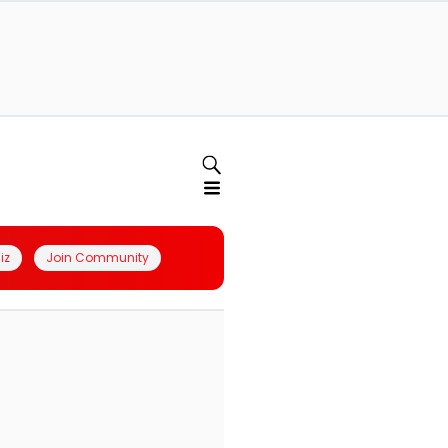
iz
Join Community