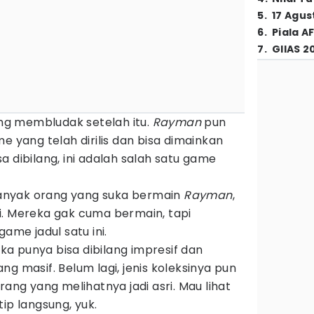
5
.
17 Agus
6
.
Piala A
7
.
GIIAS 2
ng membludak setelah itu.
Rayman
pun
e yang telah dirilis dan bisa dimainkan
a dibilang, ini adalah salah satu game
 banyak orang yang suka bermain
Rayman
,
i. Mereka gak cuma bermain, tapi
game jadul satu ini.
a punya bisa dibilang impresif dan
g masif. Belum lagi, jenis koleksinya pun
rang yang melihatnya jadi asri. Mau lihat
ip langsung, yuk.