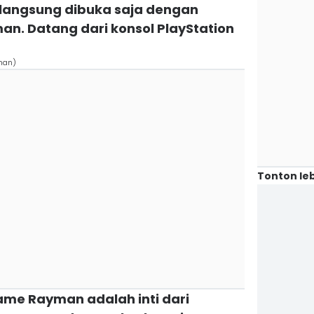
di langsung dibuka saja dengan
man. Datang dari konsol PlayStation
yman)
Tonton leb
game Rayman adalah inti dari