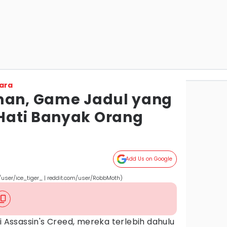
ara
man, Game Jadul yang
Hati Banyak Orang
Add Us on Google
/user/ice_tiger_ | reddit.com/user/RobbMoth)
i Assassin's Creed, mereka terlebih dahulu