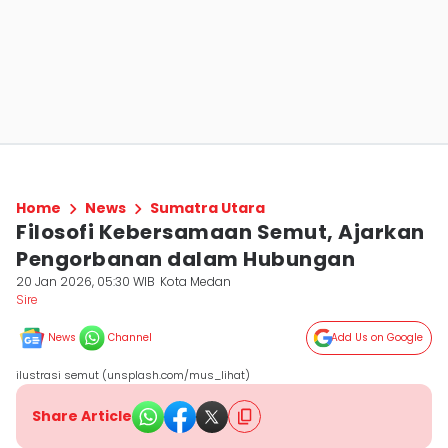
Home
News
Sumatra Utara
Filosofi Kebersamaan Semut, Ajarkan
Pengorbanan dalam Hubungan
20 Jan 2026, 05:30 WIB
Kota Medan
Sire
News
Channel
Add Us on Google
ilustrasi semut (unsplash.com/mus_lihat)
Share Article