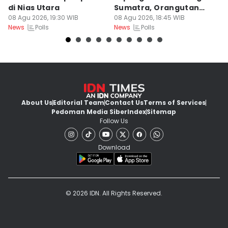
di Nias Utara
Sumatra, Orangutan
P
08 Agu 2026, 19:30 WIB
Tertekan
08 Agu 2026, 18:45 WIB
08
Polls
Polls
News
News
Ne
About Us
Editorial Team
Contact Us
Terms of Services
Pedoman Media Siber
Index
Sitemap
Follow Us
Download
© 2026 IDN. All Rights Reserved.