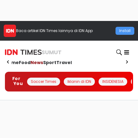
Baca artikel
IDN Times
lainnya di IDN App
Install
SUMUT
Home
Food
News
Sport
Travel
For
Soccer Times
Iklanin di IDN
INSIDENESIA
#
You