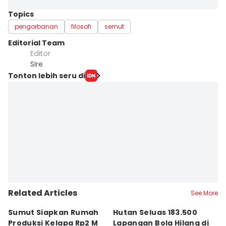
Topics
pengorbanan
filosofi
semut
Editorial Team
Editor
Sire
Tonton lebih seru di
Related Articles
See More
Sumut Siapkan Rumah
Hutan Seluas 183.500
5
Produksi Kelapa Rp2 M
Lapangan Bola Hilang di
S