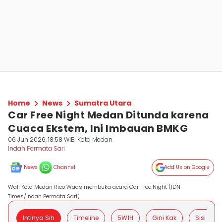
Home
News
Sumatra Utara
Car Free Night Medan Ditunda karena
Cuaca Ekstem, Ini Imbauan BMKG
06 Jun 2026, 18:58 WIB
Kota Medan
Indah Permata Sari
News
Channel
Add Us on Google
Wali Kota Medan Rico Waas membuka acara Car Free Night (IDN
Times/Indah Permata Sari)
Intinya Sih
Timeline
5W1H
Gini Kak
Sisi Posit