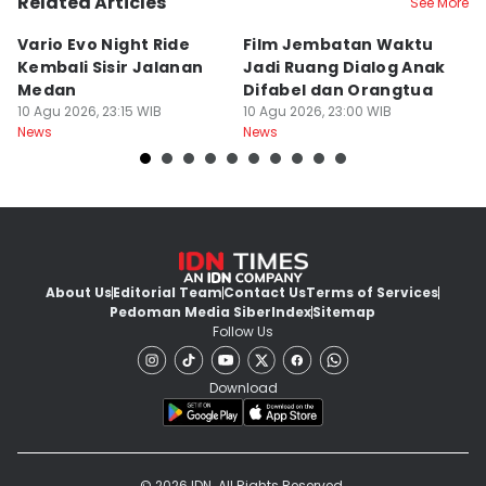
Related Articles
See More
Vario Evo Night Ride
Film Jembatan Waktu
P
Kembali Sisir Jalanan
Jadi Ruang Dialog Anak
R
Medan
Difabel dan Orangtua
M
10 Agu 2026, 23:15 WIB
10 Agu 2026, 23:00 WIB
10
News
News
Ne
About Us
Editorial Team
Contact Us
Terms of Services
Pedoman Media Siber
Index
Sitemap
Follow Us
Download
© 2026 IDN. All Rights Reserved.