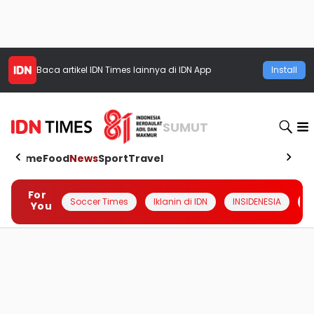
Baca artikel
IDN Times
lainnya di IDN App
Install
SUMUT
Home
Food
News
Sport
Travel
For
Soccer Times
Iklanin di IDN
INSIDENESIA
#
You