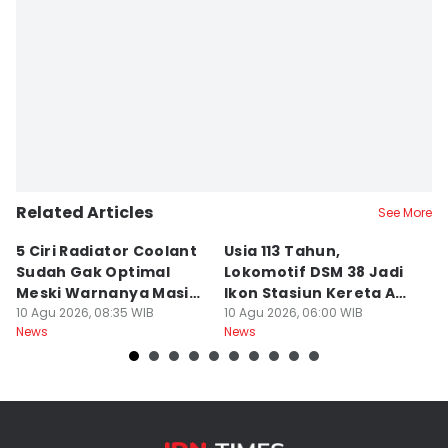
Related Articles
See More
5 Ciri Radiator Coolant
Usia 113 Tahun,
M
Sudah Gak Optimal
Lokomotif DSM 38 Jadi
K
Meski Warnanya Masih
Ikon Stasiun Kereta Api
B
Jernih
10 Agu 2026, 08:35 WIB
Medan
10 Agu 2026, 06:00 WIB
Tu
10
News
News
Ne