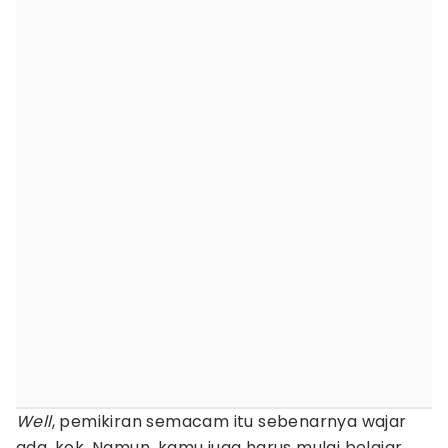
Well
, pemikiran semacam itu sebenarnya wajar
ada, kok. Namun, kamu juga harus mulai belajar