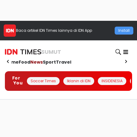
Baca artikel
IDN Times
lainnya di IDN App
Install
SUMUT
Home
Food
News
Sport
Travel
For
Soccer Times
Iklanin di IDN
INSIDENESIA
#
You