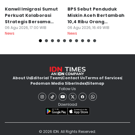
Kanwil Imigrasi Sumut
BPS Sebut Penduduk
K
Perkuat Kolaborasi
Miskin Aceh Bertambah
A
Strategis Bersama
10,4 Ribu Orang
Do
BP3MI
06 Agu 2026, 17:00 WIB
Pascabencana
06 Agu 2026, 16:49 WIB
06
News
News
Ne
About Us
Editorial Team
Contact Us
Terms of Services
Pedoman Media Siber
Index
Sitemap
Follow Us
Download
© 2026 IDN. All Rights Reserved.