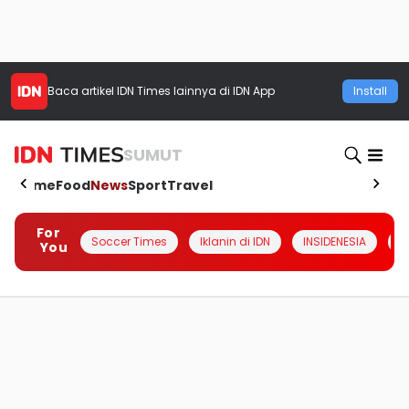
Baca artikel
IDN Times
lainnya di IDN App
Install
SUMUT
Home
Food
News
Sport
Travel
For
Soccer Times
Iklanin di IDN
INSIDENESIA
#
You