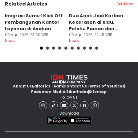
Related Articles
See More
Imigrasi Sumut Kick Off
Dua Anak Jadi Korban
W
Pembangunan Kantor
Kekerasan di Riau,
I
Layanan di Asahan
Pelaku Paman dan
M
09 Agu 2026, 23:00 WIB
Tantenya
09 Agu 2026, 22:45 WIB
E
09
News
News
Ne
About Us
Editorial Team
Contact Us
Terms of Services
Pedoman Media Siber
Index
Sitemap
Follow Us
Download