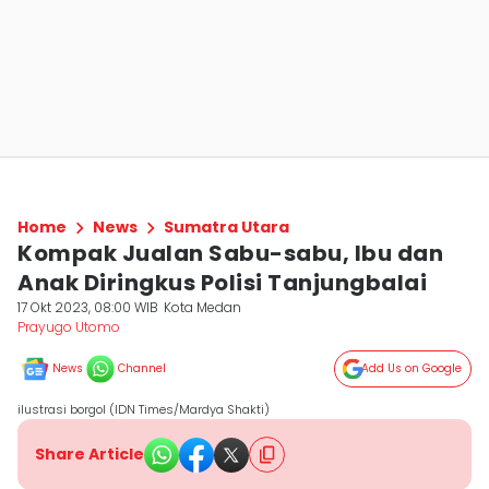
Home
News
Sumatra Utara
Kompak Jualan Sabu-sabu, Ibu dan
Anak Diringkus Polisi Tanjungbalai
17 Okt 2023, 08:00 WIB
Kota Medan
Prayugo Utomo
News
Channel
Add Us on Google
ilustrasi borgol (IDN Times/Mardya Shakti)
Share Article