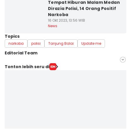
Tempat Hiburan Malam Medan
Dirazia Polisi, 14 Orang Positif
Narkoba
16 Okt 2023, 13:56 WIB
News
Topics
narkoba
polisi
Tanjung Balai
Update me
Editorial Team
Editor
Tonton lebih seru di
Prayugo Utomo
Editor
Doni Hermawan