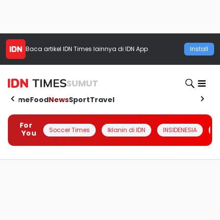
Baca artikel
IDN Times
lainnya di IDN App
Install
SUMUT
Home
Food
News
Sport
Travel
For
Soccer Times
Iklanin di IDN
INSIDENESIA
#
You