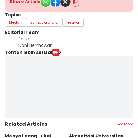
Share Article
Topics
Medan
sumatra utara
festival
Editorial Team
Editor
Doni Hermawan
Tonton lebih seru di
Related Articles
See More
Monyet yang Lukai
Akreditasi Universitas
N