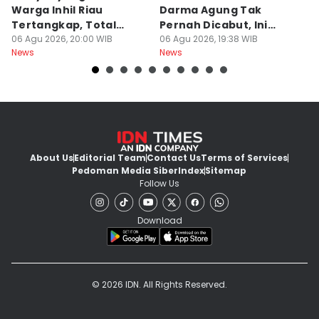
Warga Inhil Riau
Darma Agung Tak
16
Tertangkap, Total
Pernah Dicabut, Ini
B
Korban 19 Orang
06 Agu 2026, 20:00 WIB
Penjelasan Pihak
06 Agu 2026, 19:38 WIB
06
News
News
Ne
Kampus
About Us
Editorial Team
Contact Us
Terms of Services
Pedoman Media Siber
Index
Sitemap
Follow Us
Download
© 2026 IDN. All Rights Reserved.