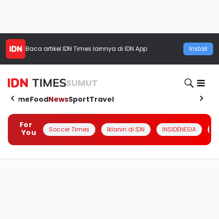
Baca artikel
IDN Times
lainnya di IDN App
Install
SUMUT
Home
Food
News
Sport
Travel
For
Soccer Times
Iklanin di IDN
INSIDENESIA
#
You