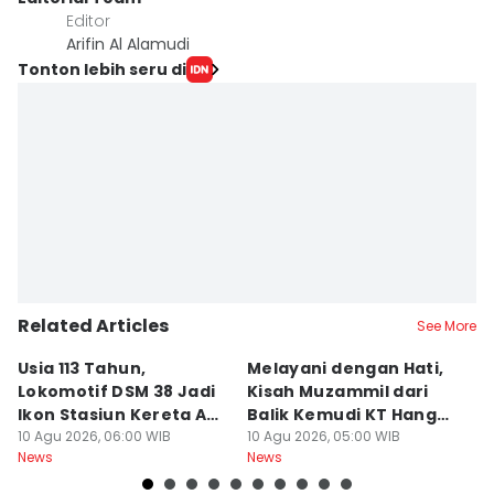
Editor
Arifin Al Alamudi
Tonton lebih seru di
Related Articles
See More
Usia 113 Tahun,
Melayani dengan Hati,
I
Lokomotif DSM 38 Jadi
Kisah Muzammil dari
P
Ikon Stasiun Kereta Api
Balik Kemudi KT Hang
L
Medan
10 Agu 2026, 06:00 WIB
Tuah II
10 Agu 2026, 05:00 WIB
09
News
News
Ne