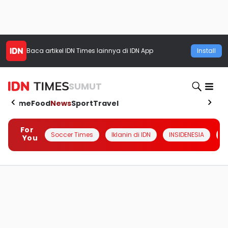
Baca artikel
IDN Times
lainnya di IDN App
Install
SUMUT
Home
Food
News
Sport
Travel
For
Soccer Times
Iklanin di IDN
INSIDENESIA
#
You