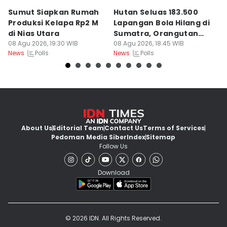
Sumut Siapkan Rumah
Hutan Seluas 183.500
5
Produksi Kelapa Rp2 M
Lapangan Bola Hilang di
S
di Nias Utara
Sumatra, Orangutan
P
08 Agu 2026, 19:30 WIB
Tertekan
08 Agu 2026, 18:45 WIB
08
Polls
Polls
News
News
Ne
About Us
Editorial Team
Contact Us
Terms of Services
Pedoman Media Siber
Index
Sitemap
Follow Us
Download
© 2026 IDN. All Rights Reserved.