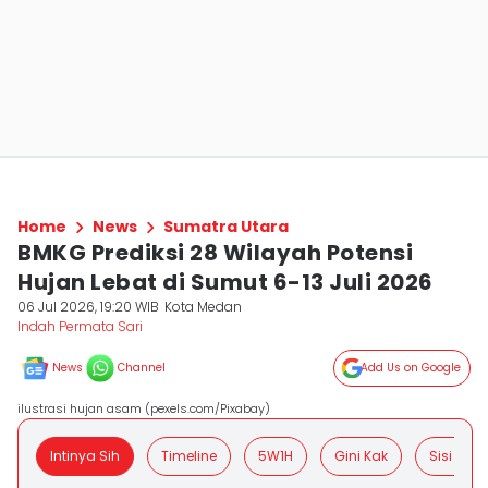
Home
News
Sumatra Utara
BMKG Prediksi 28 Wilayah Potensi
Hujan Lebat di Sumut 6-13 Juli 2026
06 Jul 2026, 19:20 WIB
Kota Medan
Indah Permata Sari
News
Channel
Add Us on Google
ilustrasi hujan asam (pexels.com/Pixabay)
Intinya Sih
Timeline
5W1H
Gini Kak
Sisi Posit