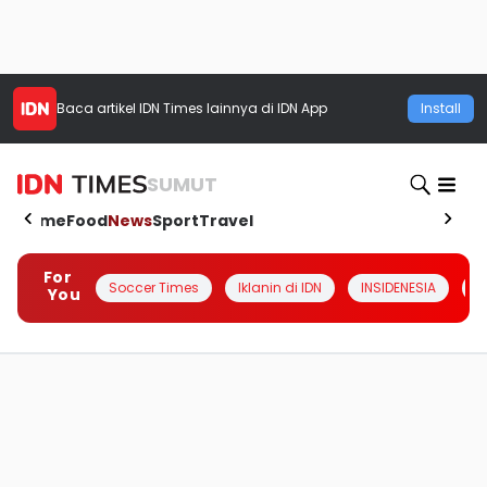
Baca artikel
IDN Times
lainnya di IDN App
Install
SUMUT
Home
Food
News
Sport
Travel
For
Soccer Times
Iklanin di IDN
INSIDENESIA
#
You