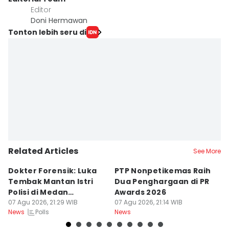
Editor
Doni Hermawan
Tonton lebih seru di
Related Articles
See More
Dokter Forensik: Luka
PTP Nonpetikemas Raih
E
Tembak Mantan Istri
Dua Penghargaan di PR
M
Polisi di Medan
Awards 2026
Sa
Berkarakter Tempel
07 Agu 2026, 21:29 WIB
07 Agu 2026, 21:14 WIB
07
Polls
News
News
Ne