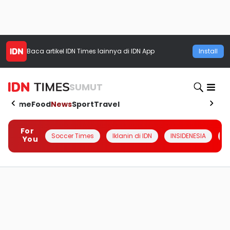
Baca artikel
IDN Times
lainnya di IDN App
Install
SUMUT
Home
Food
News
Sport
Travel
For
Soccer Times
Iklanin di IDN
INSIDENESIA
#
You