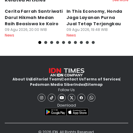
Cerita Farrah Santriwati
In This Economy, Honda
T
Darul Hikmah Medan
Jaga Layanan Purna
K
Raih Beasiswa ke Kairo
Jual Tetap Terjangkau
T
09 Agu 2026, 20:00 WIB
09 Agu 2026, 19:48 WIB
Pe
09
News
News
Ne
About Us
Editorial Team
Contact Us
Terms of Services
Pedoman Media Siber
Index
Sitemap
Follow Us
Download
© 2026 IDN. All Rights Reserved.