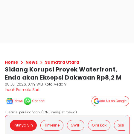
Home
News
Sumatra Utara
Sidang Korupsi Proyek Waterfront,
Enda akan Eksepsi Dakwaan Rp8,2 M
08 Jul 2026, 07:19 WIB
Kota Medan
Indah Permata Sari
News
Channel
Add Us on Google
Ilustrasi persidangan. (IDN Times/istimewa).
Intinya Sih
Timeline
5W1H
Gini Kak
Sisi Posit