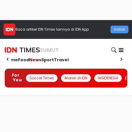
Baca artikel
IDN Times
lainnya di IDN App
Install
SUMUT
Home
Food
News
Sport
Travel
For
Soccer Times
Iklanin di IDN
INSIDENESIA
#
You