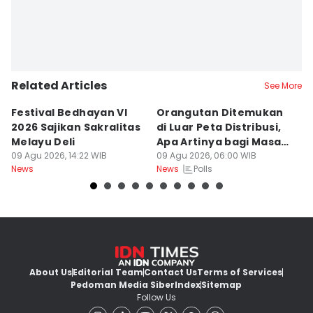
Related Articles
See More
Festival Bedhayan VI
Orangutan Ditemukan
S
2026 Sajikan Sakralitas
di Luar Peta Distribusi,
P
Melayu Deli
Apa Artinya bagi Masa
di
09 Agu 2026, 14:22 WIB
Depan Konservasi?
09 Agu 2026, 06:00 WIB
08
Polls
News
News
Ne
About Us
Editorial Team
Contact Us
Terms of Services
Pedoman Media Siber
Index
Sitemap
Follow Us