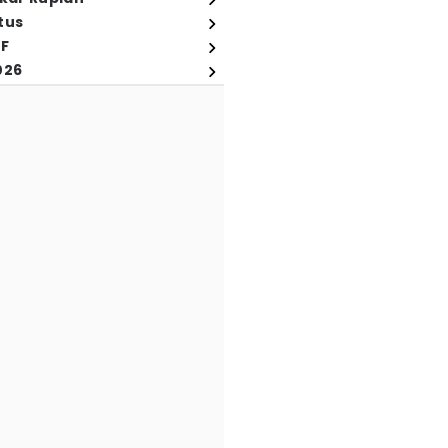
tus
FF
026