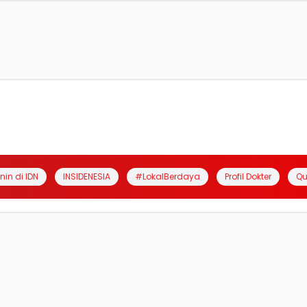
anin di IDN
INSIDENESIA
#LokalBerdaya
Profil Dokter
Qu