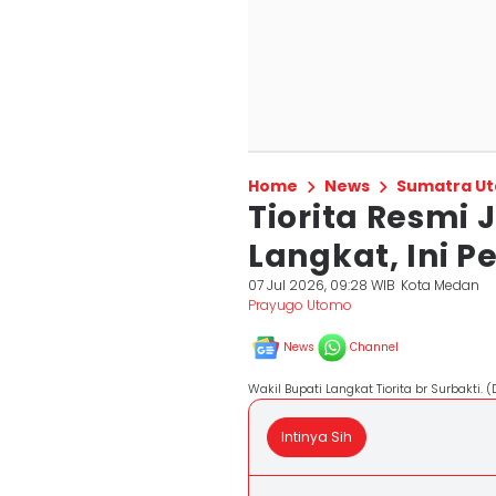
Home
News
Sumatra Ut
Tiorita Resmi 
Langkat, Ini 
07 Jul 2026, 09:28 WIB
Kota Medan
Prayugo Utomo
News
Channel
Wakil Bupati Langkat Tiorita br Surbakti. 
Intinya Sih