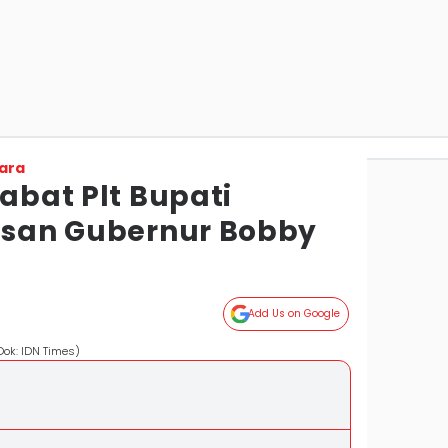
ara
Jabat Plt Bupati
Pesan Gubernur Bobby
Add Us on Google
(Dok: IDN Times)