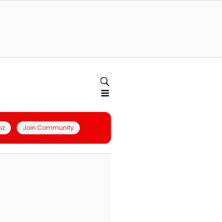
iz
Join Community