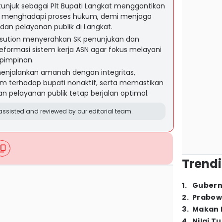
 ditunjuk sebagai Plt Bupati Langkat menggantikan
h menghadapi proses hukum, demi menjaga
an pelayanan publik di Langkat.
sution menyerahkan SK penunjukan dan
formasi sistem kerja ASN agar fokus melayani
pimpinan.
menjalankan amanah dengan integritas,
 terhadap bupati nonaktif, serta memastikan
pelayanan publik tetap berjalan optimal.
ssisted and reviewed by our editorial team.
Trendi
1
.
Gubern
2
.
Prabow
3
.
Makan B
4
.
Nilai T