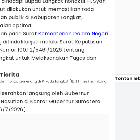
dihadapi Bupati Langkat nonaktif H. Syah
but dilakukan untuk memastikan roda
n publik di Kabupaten Langkat,
alan optimal.
rkan pada Surat
Kementerian Dalam Negeri
 ditindaklanjuti melalui Surat Keputusan
Nomor 100.1.2/5461/2026 tentang
angkat untuk Melaksanakan Tugas dan
Tiorita
Tonton leb
n-Tiorita, pemenang di Pilkada Langkat (IDN Times/ Bambang
diserahkan langsung oleh Gubernur
 Nasution di Kantor Gubernur Sumatera
(6/7/2026).