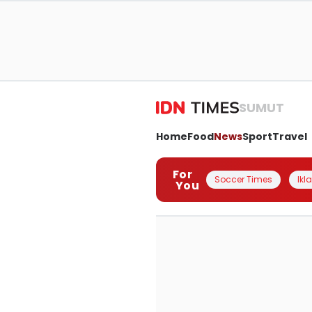
SUMUT
Home
Food
News
Sport
Travel
For
Soccer Times
Ikl
You