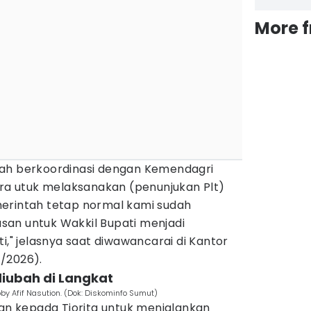
More 
dah berkoordinasi dengan Kemendagri
era utuk melaksanakan (penunjukan Plt)
erintah tetap normal kami sudah
an untuk Wakkil Bupati menjadi
i," jelasnya saat diwawancarai di Kantor
/2026).
diubah di Langkat
 Afif Nasution. (Dok: Diskominfo Sumut)
 kepada Tiorita untuk menjalankan