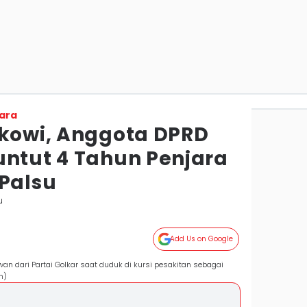
ara
okowi, Anggota DPRD
untut 4 Tahun Penjara
 Palsu
u
Add Us on Google
an dari Partai Golkar saat duduk di kursi pesakitan sebagai
n)