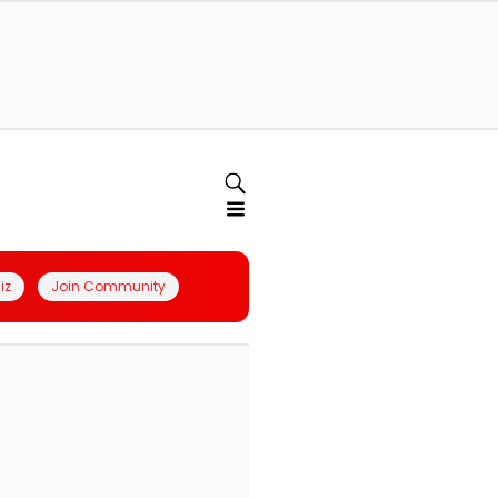
iz
Join Community