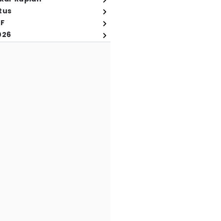
tus
FF
026