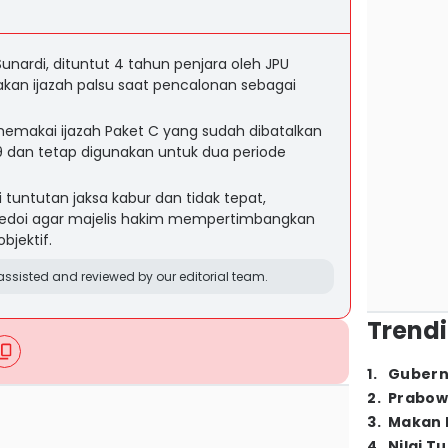
unardi, dituntut 4 tahun penjara oleh JPU
an ijazah palsu saat pencalonan sebagai
emakai ijazah Paket C yang sudah dibatalkan
19 dan tetap digunakan untuk dua periode
tuntutan jaksa kabur dan tidak tepat,
edoi agar majelis hakim mempertimbangkan
bjektif.
ssisted and reviewed by our editorial team.
Trendi
1
.
Gubern
2
.
Prabow
3
.
Makan B
4
.
Nilai T