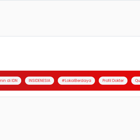
anin di IDN
INSIDENESIA
#LokalBerdaya
Profil Dokter
Qu