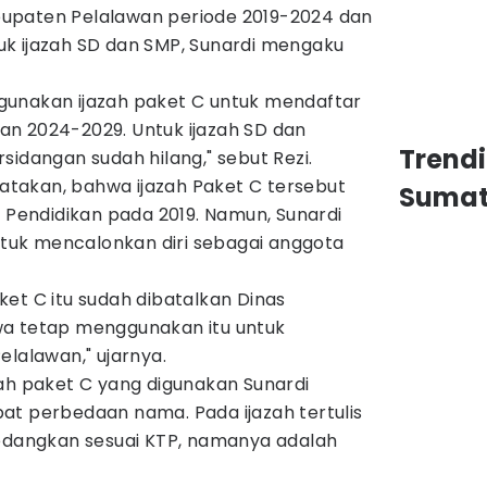
upaten Pelalawan periode 2019-2024 dan
k ijazah SD dan SMP, Sunardi mengaku
gunakan ijazah paket C untuk mendaftar
n 2024-2029. Untuk ijazah SD dan
Trend
sidangan sudah hilang," sebut Rezi.
ngatakan, bahwa ijazah Paket C tersebut
Sumat
s Pendidikan pada 2019. Namun, Sunardi
uk mencalonkan diri sebagai anggota
et C itu sudah dibatalkan Dinas
wa tetap menggunakan itu untuk
elalawan," ujarnya.
zah paket C yang digunakan Sunardi
at perbedaan nama. Pada ijazah tertulis
Sedangkan sesuai KTP, namanya adalah