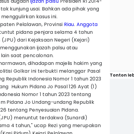
asus dugaan
ijazah palsu
Presiden RI 2014-
 tak kunjung usai. Bahkan ada pihak yang
 menggulirkan kasus ini.
upaten Pelalawan, Provinsi
Riau
.
Anggota
ituntut pidana penjara selama 4 tahun
JPU) dari Kejaksaan Negeri (Kejari)
menggunakan ijazah palsu atau
lain saat pencalonan.
Dharmawan, dihadapan majelis hakim yang
litisi Golkar ini terbukti melanggar Pasal
Tonton leb
g Republik Indonesia Nomor 1 tahun 2023
ng Hukum Pidana Jo Pasal 126 Ayat (1)
donesia Nomor 1 tahun 2023 tentang
m Pidana Jo Undang-undang Republik
026 tentang Penyesuaian Pidana.
(JPU) menuntut terdakwa (Sunardi)
ama 4 tahun," ucap Rezi yang merupakan
Kasi Pidum) Kejari Pelalawan.