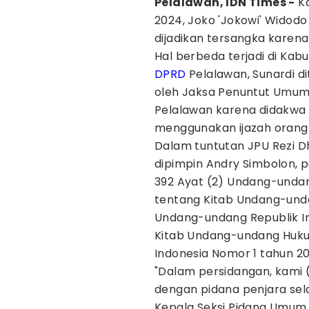
Pelalawan, IDN Times -
K
2024, Joko 'Jokowi' Widodo
dijadikan tersangka karena
Hal berbeda terjadi di Kab
DPRD
Pelalawan, Sunardi d
oleh Jaksa Penuntut Umum (
Pelalawan karena didakwa 
menggunakan ijazah orang 
Dalam tuntutan JPU Rezi 
dipimpin Andry Simbolon, po
392 Ayat (2) Undang-undan
tentang Kitab Undang-unda
Undang-undang Republik In
Kitab Undang-undang Huku
Indonesia Nomor 1 tahun 2
"Dalam persidangan, kami 
dengan pidana penjara sel
Kepala Seksi Pidana Umum (