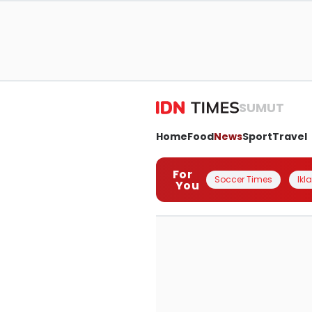
SUMUT
Home
Food
News
Sport
Travel
For
Soccer Times
Ikl
You