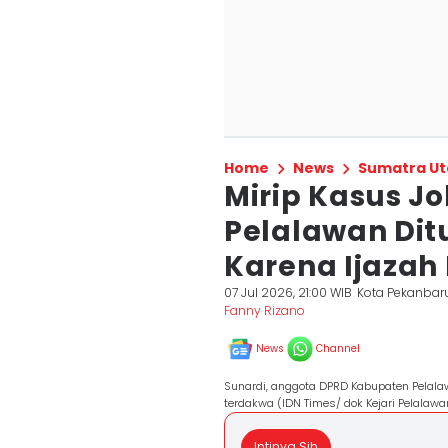
Home
News
Sumatra Ut
Mirip Kasus J
Pelalawan Dit
Karena Ijazah
07 Jul 2026, 21:00 WIB
Kota Pekanbar
Fanny Rizano
News
Channel
Sunardi, anggota DPRD Kabupaten Pelalaw
terdakwa (IDN Times/ dok Kejari Pelalawa
Intinya Sih