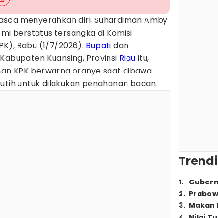
asca menyerahkan diri, Suhardiman Amby
smi berstatus tersangka di Komisi
K), Rabu (1/7/2026).
Bupati
dan
 Kabupaten Kuansing, Provinsi
Riau
itu,
an KPK berwarna oranye saat dibawa
Putih untuk dilakukan penahanan badan.
Trendi
1
.
Gubern
2
.
Prabow
3
.
Makan B
4
.
Nilai T