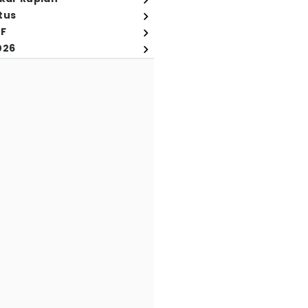
tus
FF
026