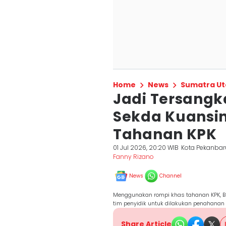
Home
News
Sumatra Ut
Jadi Tersangk
Sekda Kuansi
Tahanan KPK
01 Jul 2026, 20:20 WIB
Kota Pekanbar
Fanny Rizano
News
Channel
Menggunakan rompi khas tahanan KPK, B
tim penyidik untuk dilakukan penahanan
Share Article