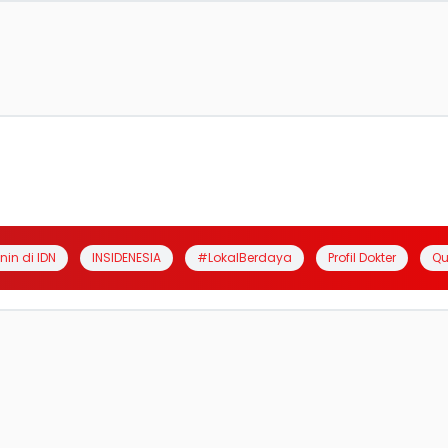
anin di IDN
INSIDENESIA
#LokalBerdaya
Profil Dokter
Qu