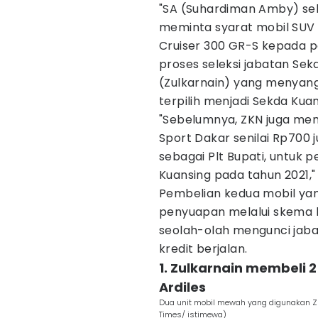
"SA (Suhardiman Amby) sel
meminta syarat mobil SUV
Cruiser 300 GR-S kepada p
proses seleksi jabatan Sek
(Zulkarnain) yang menyang
terpilih menjadi Sekda Kuan
"​Sebelumnya, ZKN juga mem
Sport Dakar senilai Rp700 
sebagai Plt Bupati, untuk 
Kuansing pada tahun 2021,
​Pembelian kedua mobil ya
penyuapan melalui skema k
seolah-olah mengunci jaba
kredit berjalan.
1. Zulkarnain membeli 
Ardiles
Dua unit mobil mewah yang digunakan Z
Times/ istimewa)