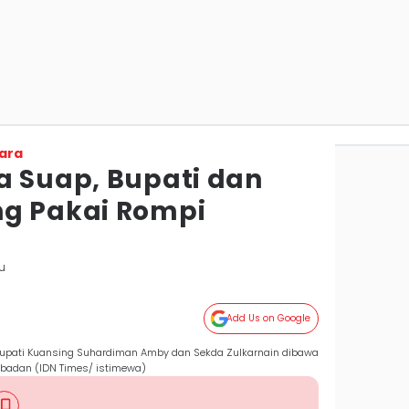
ara
a Suap, Bupati dan
ng Pakai Rompi
u
Add Us on Google
upati Kuansing Suhardiman Amby dan Sekda Zulkarnain dibawa
 badan (IDN Times/ istimewa)