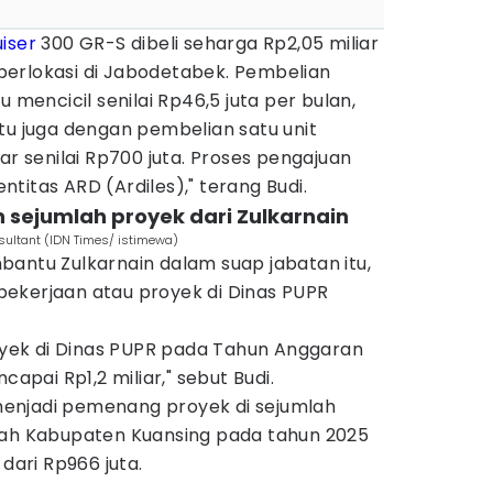
iser
300 GR-S dibeli seharga Rp2,05 miliar
erlokasi di Jabodetabek. Pembelian
u mencicil senilai Rp46,5 juta per bulan,
tu juga dengan pembelian satu unit
ar senilai Rp700 juta. Proses pengajuan
titas ARD (Ardiles)," terang Budi.
 sejumlah proyek dari Zulkarnain
nsultant (IDN Times/ istimewa)
bantu Zulkarnain dalam suap jabatan itu,
ekerjaan atau proyek di Dinas PUPR
ek di Dinas PUPR pada Tahun Anggaran
capai Rp1,2 miliar," sebut Budi.
i menjadi pemenang proyek di sejumlah
rah Kabupaten Kuansing pada tahun 2025
 dari Rp966 juta.