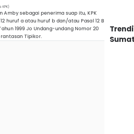
s KPK)
n Amby sebagai penerima suap itu, KPK
2 huruf a atau huruf b dan/atau Pasal 12 B
Trend
Tahun 1999 Jo Undang-undang Nomor 20
antasan Tipikor.
Sumat