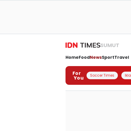
SUMUT
Home
Food
News
Sport
Travel
For
Soccer Times
Ikl
You