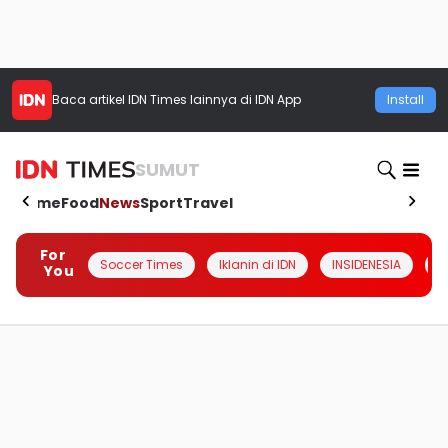
Baca artikel
IDN Times
lainnya di IDN App
Install
SUMUT
Home
Food
News
Sport
Travel
For
Soccer Times
Iklanin di IDN
INSIDENESIA
#
You