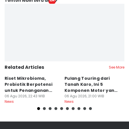
Tonton lebih seru di
Related Articles
See More
Riset Mikrobioma,
Pulang Touring dari
M
Probiotik Berpotensi
Tanah Karo, Ini 5
W
untuk Penanganan
Komponen Motor yang
T
Jerawat
06 Agu 2026, 22:43 WIB
Wajib Dicek
06 Agu 2026, 21:00 WIB
K
06
News
News
Ne