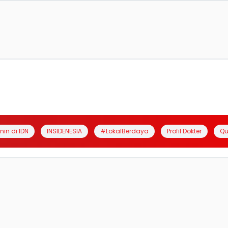
anin di IDN
INSIDENESIA
#LokalBerdaya
Profil Dokter
Qu