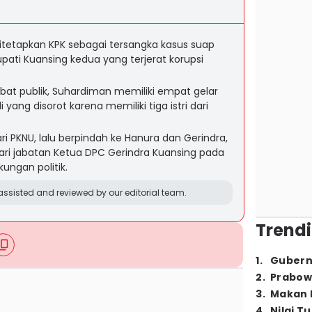
tetapkan KPK sebagai tersangka kasus suap
pati Kuansing kedua yang terjerat korupsi
abat publik, Suhardiman memiliki empat gelar
yang disorot karena memiliki tiga istri dari
ari PKNU, lalu berpindah ke Hanura dan Gerindra,
ari jabatan Ketua DPC Gerindra Kuansing pada
ungan politik.
ssisted and reviewed by our editorial team.
Trendi
1
.
Gubern
2
.
Prabow
3
.
Makan B
4
.
Nilai T