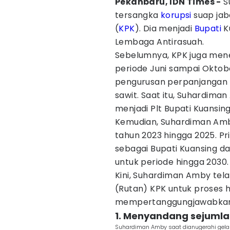
Pekanbaru, IDN Times -
S
tersangka
korupsi
suap jab
(
KPK
). Dia menjadi
Bupati
K
Lembaga Antirasuah.
Sebelumnya, KPK juga mene
periode Juni sampai Oktob
pengurusan perpanjangan 
sawit. Saat itu, Suhardima
menjadi Plt Bupati Kuansin
Kemudian, Suhardiman Amby
tahun 2023 hingga 2025. Pri
sebagai Bupati Kuansing dan
untuk periode hingga 2030.
Kini, Suhardiman Amby te
(Rutan) KPK untuk proses h
mempertanggungjawabkan
1. Menyandang sejumla
Suhardiman Amby saat dianugerahi gelar