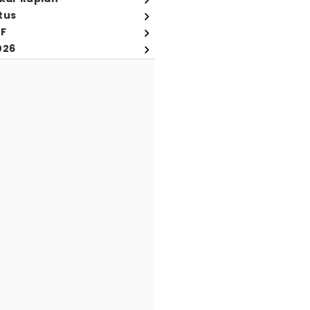
tus
FF
026