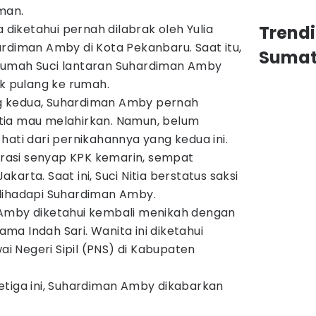
rman.
a diketahui pernah dilabrak oleh Yulia
Trend
rdiman Amby di Kota Pekanbaru. Saat itu,
Sumat
rumah Suci lantaran Suhardiman Amby
ak pulang ke rumah.
g kedua, Suhardiman Amby pernah
tia mau melahirkan. Namun, belum
hati dari pernikahannya yang kedua ini.
perasi senyap KPK kemarin, sempat
arta. Saat ini, Suci Nitia berstatus saksi
dihadapi Suhardiman Amby.
 Amby diketahui kembali menikah dengan
a Indah Sari. Wanita ini diketahui
 Negeri Sipil (PNS) di Kabupaten
etiga ini, Suhardiman Amby dikabarkan