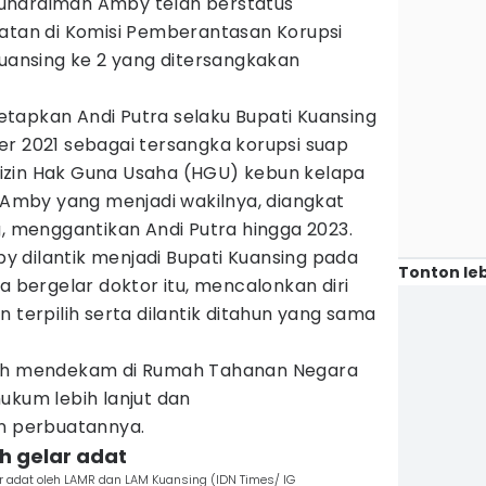
uhardiman Amby telah berstatus
atan di Komisi Pemberantasan Korupsi
uansing ke 2 yang ditersangkakan
tapkan Andi Putra selaku Bupati Kuansing
er 2021 sebagai tersangka korupsi suap
izin Hak Guna Usaha (HGU) kebun kelapa
n Amby yang menjadi wakilnya, diangkat
g, menggantikan Andi Putra hingga 2023.
 dilantik menjadi Bupati Kuansing pada
Tonton leb
a bergelar doktor itu, mencalonkan diri
 terpilih serta dilantik ditahun yang sama
lah mendekam di Rumah Tahanan Negara
ukum lebih lanjut dan
 perbuatannya.
h gelar adat
 adat oleh LAMR dan LAM Kuansing (IDN Times/ IG