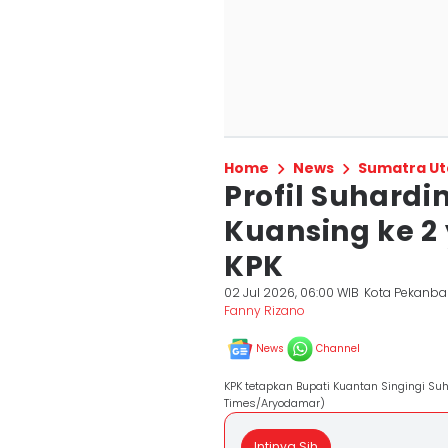
Home
News
Sumatra Ut
Profil Suhard
Kuansing ke 2
KPK
02 Jul 2026, 06:00 WIB
Kota Pekanba
Fanny Rizano
News
Channel
KPK tetapkan Bupati Kuantan Singingi S
Times/Aryodamar)
Intinya Sih