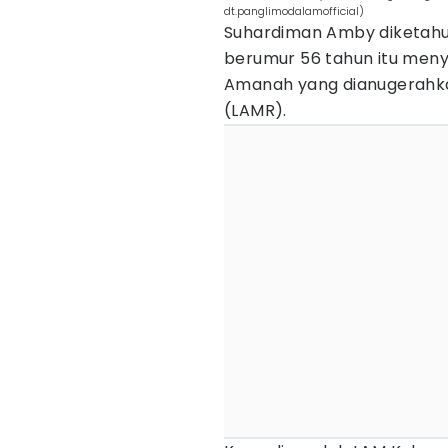
dt.panglimodalamofficial)
Suhardiman Amby diketahui 
berumur 56 tahun itu meny
Amanah yang dianugerahk
(LAMR).