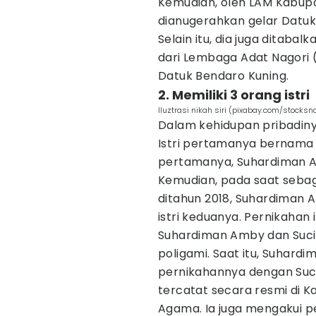
Kemudian, oleh LAM Kabup
dianugerahkan gelar Datuk
Selain itu, dia juga ditab
dari Lembaga Adat Nagori
Datuk Bendaro Kuning.
2. Memiliki 3 orang istri
Iluztrasi nikah siri (pixabay.com/stocksn
Dalam kehidupan pribadinya
Istri pertamanya bernama 
pertamanya, Suhardiman A
Kemudian, pada saat sebag
ditahun 2018, Suhardiman 
istri keduanya. Pernikahan i
Suhardiman Amby dan Suci s
poligami. Saat itu, Suhar
pernikahannya dengan Suci 
tercatat secara resmi di 
Agama. Ia juga mengakui pe