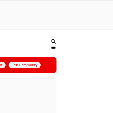
iz
Join Community