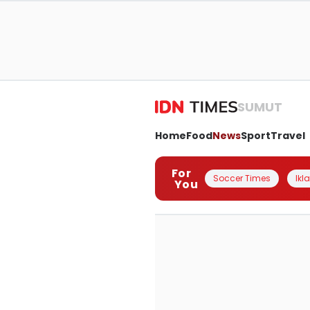
SUMUT
Home
Food
News
Sport
Travel
For
Soccer Times
Ikl
You