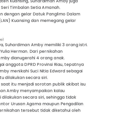
aten Kuansing, Suhardiman Amby juga
 Seri Timbalan Setia Amanah.
alkan dengan gelar Datuk Panglimo Dalam
 (LAN) Kuansing dan memegang gelar
ap)
, Suhardiman Amby memiliki 3 orang istri.
Yulia Herman. Dari pernikahan
mby dianugerahi 4 orang anak.
ai anggota DPRD Provinsi Riau, tepatnya
Amby menikahi Suci Nitia Edward sebagai
tu dilakukan secara siri.
aat itu menjadi sorotan publik akibat isu
diman Amby menyampaikan kalau
dilakukan secara siri, sehingga tidak
Kantor Urusan Agama maupun Pengadilan
rnikahan tersebut tidak diketahui oleh