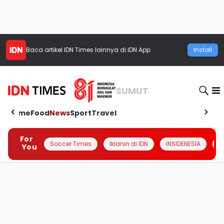
Baca artikel
IDN Times
lainnya di IDN App
Install
SUMUT
Home
Food
News
Sport
Travel
For
Soccer Times
Iklanin di IDN
INSIDENESIA
#
You