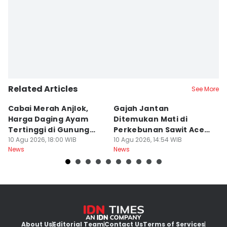
Related Articles
See More
Cabai Merah Anjlok,
Gajah Jantan
B
Harga Daging Ayam
Ditemukan Mati di
K
Tertinggi di Gunung
Perkebunan Sawit Aceh
D
Sitoli
10 Agu 2026, 18:00 WIB
Tamiang
10 Agu 2026, 14:54 WIB
10
News
News
Ne
About Us
Editorial Team
Contact Us
Terms of Services