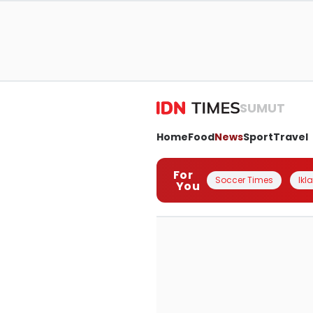
SUMUT
Home
Food
News
Sport
Travel
For
Soccer Times
Ikl
You