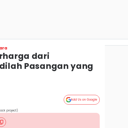
ara
rharga dari
adilah Pasangan yang
Add Us on Google
ock project)