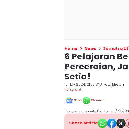
Home
News
Sumatra Ut
6 Pelajaran Be
Perceraian, J
Setia!
16 Nov 2024, 21:30 WIB
Kota Medan
richpriant
News
Channel
ilustrasi putus cinta (pexels.com/RDNE St
Share Article