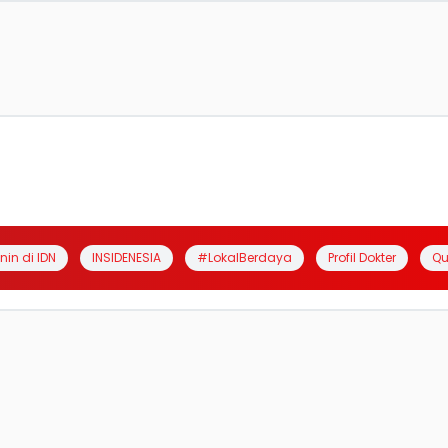
anin di IDN
INSIDENESIA
#LokalBerdaya
Profil Dokter
Qu