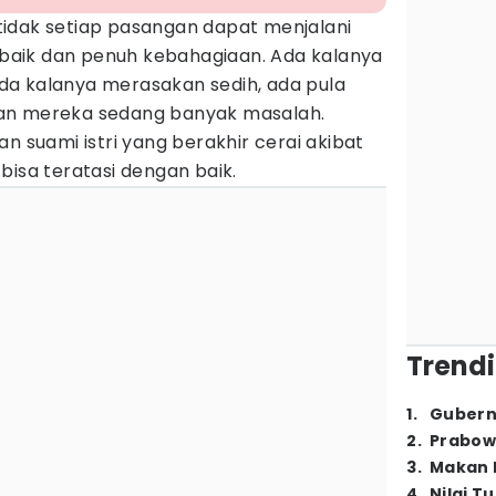
idak setiap pasangan dapat menjalani
aik dan penuh kebahagiaan. Ada kalanya
a kalanya merasakan sedih, ada pula
an mereka sedang banyak masalah.
n suami istri yang berakhir cerai akibat
bisa teratasi dengan baik.
Trendi
1
.
Gubern
2
.
Prabow
3
.
Makan B
4
.
Nilai T