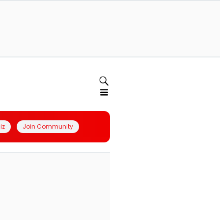
iz
Join Community