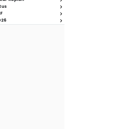
tus
FF
026