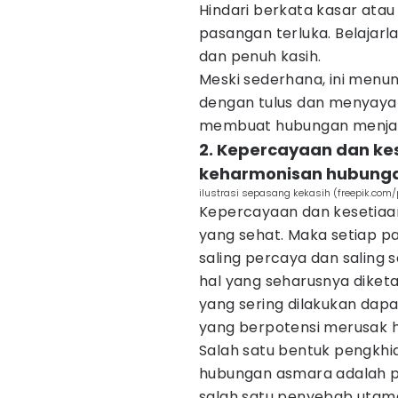
Hindari berkata kasar ata
pasangan terluka. Belajarl
dan penuh kasih.
Meski sederhana, ini men
dengan tulus dan menyayang
membuat hubungan menjadi
2. Kepercayaan dan ke
keharmonisan hubung
ilustrasi sepasang kekasih (freepik.com/
Kepercayaan dan kesetiaa
yang sehat. Maka setiap p
saling percaya dan saling 
hal yang seharusnya diket
yang sering dilakukan dap
yang berpotensi merusak 
Salah satu bentuk pengkhia
hubungan asmara adalah pe
salah satu penyebab utam