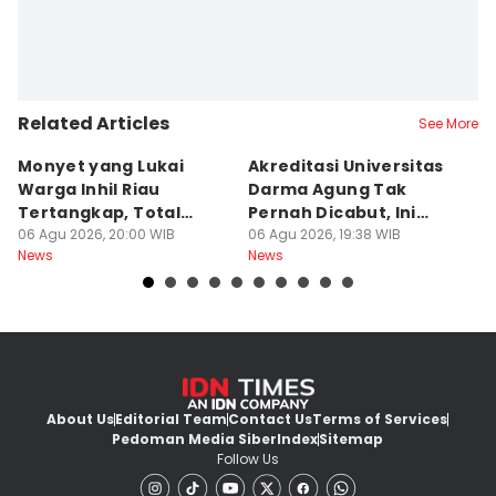
Related Articles
See More
Monyet yang Lukai
Akreditasi Universitas
N
Warga Inhil Riau
Darma Agung Tak
16
Tertangkap, Total
Pernah Dicabut, Ini
B
Korban 19 Orang
06 Agu 2026, 20:00 WIB
Penjelasan Pihak
06 Agu 2026, 19:38 WIB
06
News
News
Ne
Kampus
About Us
Editorial Team
Contact Us
Terms of Services
Pedoman Media Siber
Index
Sitemap
Follow Us