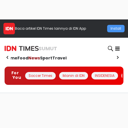
Baca artikel
IDN Times
lainnya di IDN App
Install
SUMUT
Home
Food
News
Sport
Travel
For
Soccer Times
Iklanin di IDN
INSIDENESIA
#
You