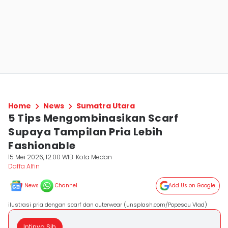
Home
News
Sumatra Utara
5 Tips Mengombinasikan Scarf
Supaya Tampilan Pria Lebih
Fashionable
15 Mei 2026, 12:00 WIB
Kota Medan
Daffa Alfin
News
Channel
Add Us on Google
ilustrasi pria dengan scarf dan outerwear (unsplash.com/Popescu Vlad)
Intinya Sih