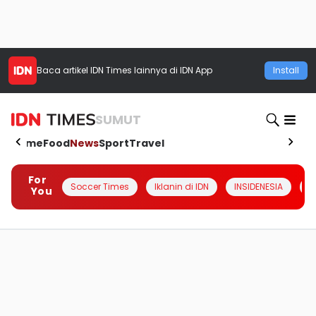
Baca artikel
IDN Times
lainnya di IDN App
Install
SUMUT
Home
Food
News
Sport
Travel
For
Soccer Times
Iklanin di IDN
INSIDENESIA
#
You