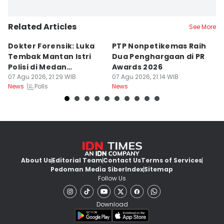
Related Articles
See More
Dokter Forensik: Luka
PTP Nonpetikemas Raih
E
Tembak Mantan Istri
Dua Penghargaan di PR
M
Polisi di Medan
Awards 2026
Sa
Berkarakter Tempel
07 Agu 2026, 21:29 WIB
07 Agu 2026, 21:14 WIB
07
Polls
News
News
Ne
About Us
Editorial Team
Contact Us
Terms of Services
Pedoman Media Siber
Index
Sitemap
Follow Us
Download