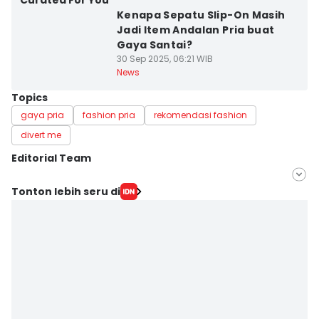
Curated For You
Kenapa Sepatu Slip-On Masih
Jadi Item Andalan Pria buat
Gaya Santai?
30 Sep 2025, 06:21 WIB
News
Topics
gaya pria
fashion pria
rekomendasi fashion
divert me
Editorial Team
Editor
Tonton lebih seru di
Arifin Al Alamudi
Editor
Doni Hermawan