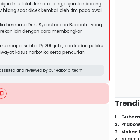
dijarah setelah lama kosong, sejumlah barang
V hilang saat dicek kembali oleh tim pada awal
aku bernama Doni Syaputra dan Budianto, yang
a rekan lain dengan cara membongkar
 mencapai sekitar Rp200 juta, dan kedua pelaku
riwayat kasus narkotika serta pencurian
ssisted and reviewed by our editorial team.
Trendi
1
.
Gubern
2
.
Prabow
3
.
Makan B
4
.
Nilai T