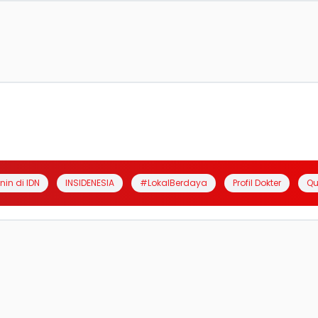
anin di IDN
INSIDENESIA
#LokalBerdaya
Profil Dokter
Qu