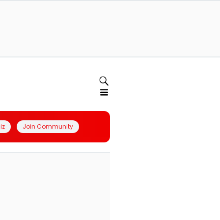
iz
Join Community