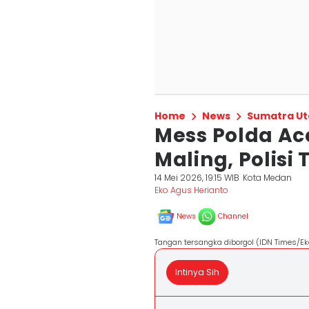
Home
News
Sumatra Ut
Mess Polda Ac
Maling, Polisi
14 Mei 2026, 19:15 WIB
Kota Medan
Eko Agus Herianto
News
Channel
Tangan tersangka diborgol (IDN Times/Ek
Intinya Sih