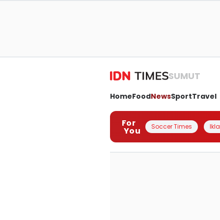
SUMUT
Home
Food
News
Sport
Travel
For
Soccer Times
Ikl
You