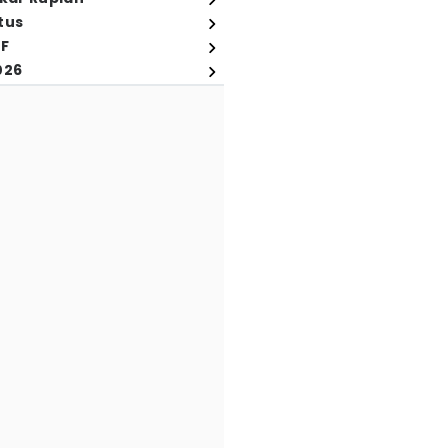
tus
FF
026