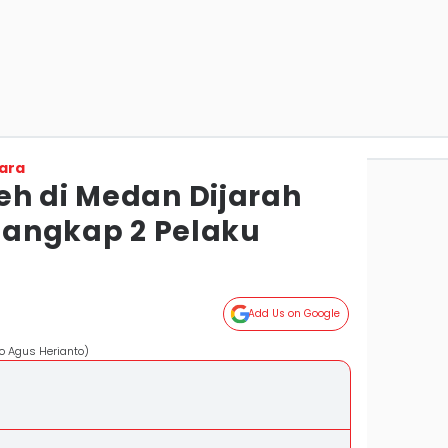
ara
eh di Medan Dijarah
 Tangkap 2 Pelaku
Add Us on Google
o Agus Herianto)