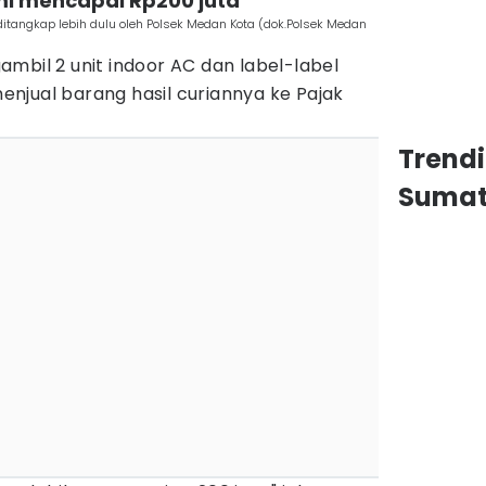
mi mencapai Rp200 juta
itangkap lebih dulu oleh Polsek Medan Kota (dok.Polsek Medan
mbil 2 unit indoor AC dan label-label
 menjual barang hasil curiannya ke Pajak
Trend
Sumat