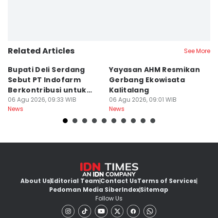
Related Articles
See More
Bupati Deli Serdang
Yayasan AHM Resmikan
P
Sebut PT Indofarm
Gerbang Ekowisata
I
Berkontribusi untuk
Kalitalang
P
Perekonomian
06 Agu 2026, 09:33 WIB
06 Agu 2026, 09:01 WIB
L
06
News
News
Ne
About Us
Editorial Team
Contact Us
Terms of Services
Pedoman Media Siber
Index
Sitemap
Follow Us