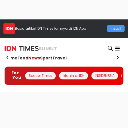
Baca artikel
IDN Times
lainnya di IDN App
Install
SUMUT
Home
Food
News
Sport
Travel
For
Soccer Times
Iklanin di IDN
INSIDENESIA
#
You