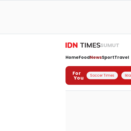
SUMUT
Home
Food
News
Sport
Travel
For
Soccer Times
Ikl
You