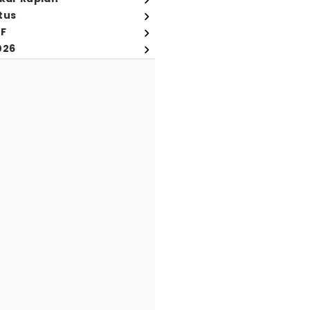
tus
FF
026