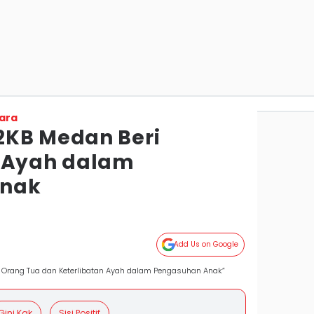
ara
2KB Medan Beri
n Ayah dalam
Anak
Add Us on Google
 Orang Tua dan Keterlibatan Ayah dalam Pengasuhan Anak”
Gini Kak
Sisi Positif