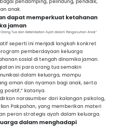
ebagai pendamping, pelindung, pendidik,
an anak.
apkan dapat memperkuat ketahanan
ika jaman
 Orang Tua dan Keterlibatan Ayah dalam Pengasuhan Anak”
tif seperti ini menjadi langkah konkret
 program pemberdayaan keluarga
hanan sosial di tengah dinamika jaman.
iatan ini para orang tua semakin
unikasi dalam keluarga, mampu
ang aman dan nyaman bagi anak, serta
positif,” katanya.
irkan narasumber dari kalangan psikolog,
Berlian Pakpahan, yang memberikan materi
an peran strategis ayah dalam keluarga.
eluarga dalam menghadapi