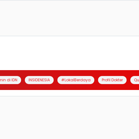
anin di IDN
INSIDENESIA
#LokalBerdaya
Profil Dokter
Qu