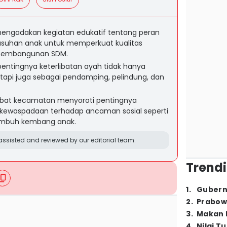
engadakan kegiatan edukatif tentang peran
asuhan anak untuk memperkuat kualitas
i pembangunan SDM.
entingnya keterlibatan ayah tidak hanya
etapi juga sebagai pendamping, pelindung, dan
abat kecamatan menyoroti pentingnya
a kewaspadaan terhadap ancaman sosial seperti
umbuh kembang anak.
ssisted and reviewed by our editorial team.
Trendi
1
.
Gubern
2
.
Prabow
3
.
Makan B
4
.
Nilai T