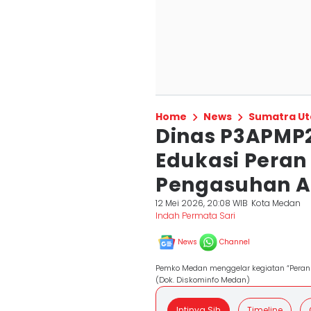
Home
News
Sumatra Ut
Dinas P3APMP
Edukasi Pera
Pengasuhan 
12 Mei 2026, 20:08 WIB
Kota Medan
Indah Permata Sari
News
Channel
Pemko Medan menggelar kegiatan “Peran
(Dok. Diskominfo Medan)
Intinya Sih
Timeline