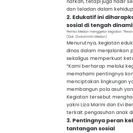
nafkah, tetapi juga hadir s
dan teladan dalam kehidup
2. Edukatif ini dihar
sosial di tengah dinam
Pemko Medan menggelar kegiatan “Peran
(Dok. Diskominfo Medan)
Menurutnya, kegiatan eduka
dinas dalam menjalankan
sekaligus memperkuat keta
“Kami berharap melalui keg
memahami pentingnya kom
menciptakan lingkungan y
membangun pola asuh yang 
Kegiatan tersebut menghad
yakni Liza Marini dan Evi 
terkait pengasuhan anak d
3. Pentingnya peran k
tantangan sosial