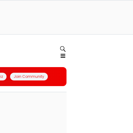
iz
Join Community