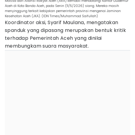
Massa dari Aliansi Rakyat Aceh (ARA) kembali mendatangi Kantor Gubernur
Aceh di Kota Banda Aceh, pada Senin (11/5/2026) siang. Mereka masih
menyinggung terkait kebijakan pemerintah provinsi mengenai Jaminan
Kesehatan Aceh (JKA). (IDN Times/Muhammad Saifullah)
Koordinator aksi, Syarif Maulana, mengatakan
spanduk yang dipasang merupakan bentuk kritik
terhadap Pemerintah Aceh yang dinilai
membungkam suara masyarakat.