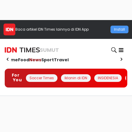
Baca artikel
IDN Times
lainnya di IDN App
Install
SUMUT
Home
Food
News
Sport
Travel
For
Soccer Times
Iklanin di IDN
INSIDENESIA
#
You