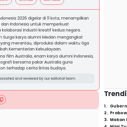
Indonesia 2026 digelar di 11 kota, menampilkan
ia dan Indonesia untuk memperkuat
laborasi industri kreatif kedua negara.
ian Surga karya alumni Medan mengangkat
yang merantau, diproduksi dalam waktu tiga
ibah Kementerian Kebudayaan.
a film Australia, enam karya alumni Indonesia,
ografi bersama pakar Australia guna
n terhadap cerita lintas budaya.
ssisted and reviewed by our editorial team.
Trendi
1
.
Gubern
2
.
Prabow
3
.
Makan B
4
.
Nilai T