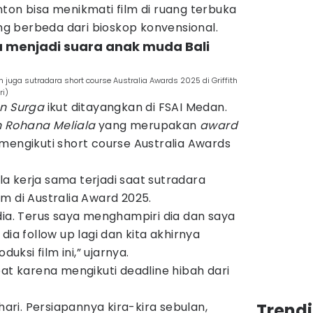
ton bisa menikmati film di ruang terbuka
 berbeda dari bioskop konvensional.
ga menjadi suara anak muda Bali
juga sutradara short course Australia Awards 2025 di Griffith
ri)
an Surga
ikut ditayangkan di FSAI Medan.
 Rohana Meliala
yang merupakan
award
mengikuti short course Australia Awards
a kerja sama terjadi saat sutradara
m di Australia Award 2025.
dia. Terus saya menghampiri dia dan saya
dia follow up lagi dan kita akhirnya
ksi film ini,” ujarnya.
pat karena mengikuti deadline hibah dari
 hari. Persiapannya kira-kira sebulan,
Trend