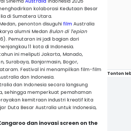
val Sinema
Australia
Indonesia 2026
 menghadirkan kolaborasi Kedutaan Besar
lia di Sumatera Utara.
a Medan, penonton disuguhi
film
Australia
karya alumni Medan
Bulan di Tepian
). Pemutaran ini jadi bagian dari
enjangkau 11 kota di Indonesia.
tahun ini meliputi Jakarta, Manado,
, Surabaya, Banjarmasin, Bogor,
taram. Festival ini menampilkan film-film
Tonton leb
ustralia dan Indonesia.
ralia dan Indonesia secara langsung
ia, sehingga memperkuat pemahaman
rayakan kemitraan industri kreatif kita
ar Duta Besar Australia untuk Indonesia,
angaroo dan inovasi screen on the