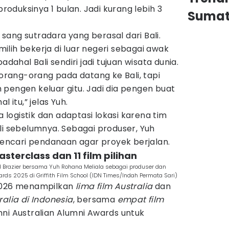
produksinya 1 bulan. Jadi kurang lebih 3
Sumat
n sang sutradara yang berasal dari Bali.
lih bekerja di luar negeri sebagai awak
adahal Bali sendiri jadi tujuan wisata dunia.
 orang-orang pada datang ke Bali, tapi
pengen keluar gitu. Jadi dia pengen buat
l itu,” jelas Yuh.
ogistik dan adaptasi lokasi karena tim
li sebelumnya. Sebagai produser, Yuh
ncari pendanaan agar proyek berjalan.
sterclass dan 11 film pilihan
od Brazier bersama Yuh Rohana Meliala sebagai produser dan
ards 2025 di Griffith Film School (IDN Times/Indah Permata Sari)
 2026 menampilkan
lima film Australia
dan
ralia di Indonesia
, bersama
empat film
mni Australian Alumni Awards untuk