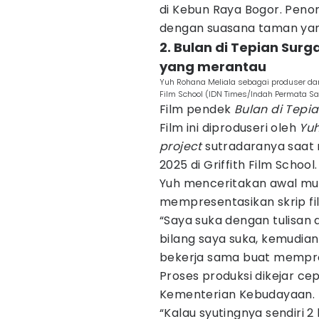
di Kebun Raya Bogor. Penon
dengan suasana taman yang
2. Bulan di Tepian Sur
yang merantau
Yuh Rohana Meliala sebagai produser dan 
Film School (IDN Times/Indah Permata Sa
Film pendek
Bulan di Tepi
Film ini diproduseri oleh
Yuh
project
sutradaranya saat 
2025 di Griffith Film School.
Yuh menceritakan awal mul
mempresentasikan skrip fil
“Saya suka dengan tulisan 
bilang saya suka, kemudian 
bekerja sama buat memprodu
Proses produksi dikejar ce
Kementerian Kebudayaan.
“Kalau syutingnya sendiri 2