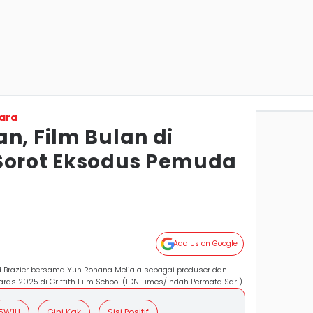
ara
n, Film Bulan di
Sorot Eksodus Pemuda
Add Us on Google
od Brazier bersama Yuh Rohana Meliala sebagai produser dan
ards 2025 di Griffith Film School (IDN Times/Indah Permata Sari)
5W1H
Gini Kak
Sisi Positif