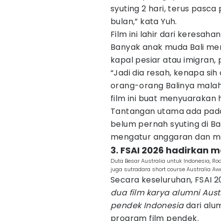
syuting 2 hari, terus pasca 
bulan,” kata Yuh.
Film ini lahir dari keresaha
Banyak anak muda Bali memi
kapal pesiar atau imigran, p
“Jadi dia resah, kenapa sih
orang-orang Balinya malah 
film ini buat menyuarakan ha
Tantangan utama ada pada l
belum pernah syuting di Ba
mengatur anggaran dan me
3. FSAI 2026 hadirkan ma
Duta Besar Australia untuk Indonesia, R
juga sutradara short course Australia Aw
Secara keseluruhan, FSAI
dua film karya alumni Aust
pendek Indonesia
dari alu
program film pendek.