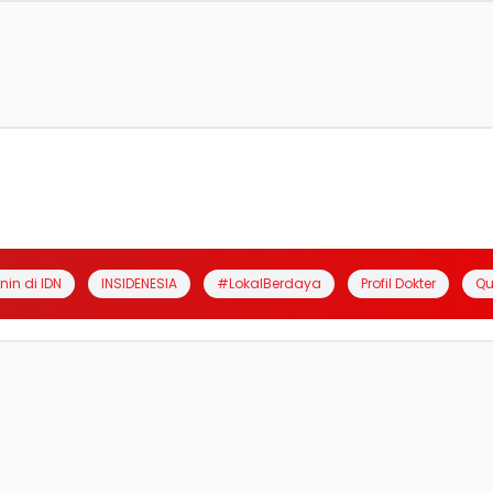
anin di IDN
INSIDENESIA
#LokalBerdaya
Profil Dokter
Qu