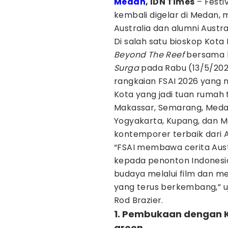
Medan
, IDN Times
– Festi
kembali digelar di Medan,
Australia dan alumni Austra
Di salah satu bioskop Kot
Beyond The Reef
bersama 
Surga
pada Rabu (13/5/2026
rangkaian FSAI 2026 yang m
Kota yang jadi tuan rumah 
Makassar, Semarang, Medan
Yogyakarta, Kupang, dan Ma
kontemporer terbaik dari A
“FSAI membawa cerita Aust
kepada penonton Indones
budaya melalui film dan me
yang terus berkembang,” uj
Rod Brazier.
1. Pembukaan dengan K
green