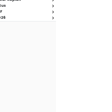
tus
FF
026