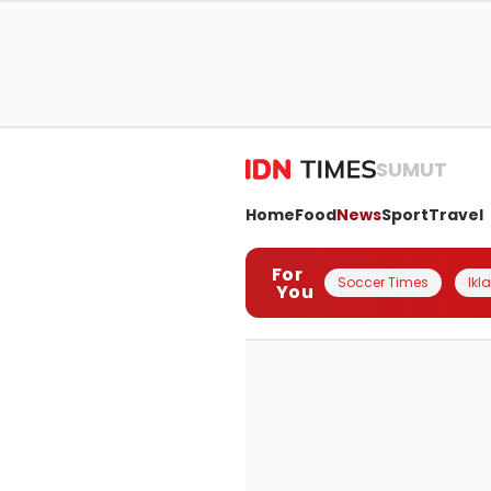
SUMUT
Home
Food
News
Sport
Travel
For
Soccer Times
Ikl
You