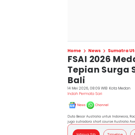
Home
News
Sumatra Ut
FSAI 2026 Meda
Tepian Surga 
Bali
14 Mei 2026, 08:09 WIB
Kota Medan
Indah Permata Sari
News
Channel
Duta Besar Australia untuk Indonesia, R
juga sutradara short course Australia Aw
Intinya Sih
Timeline