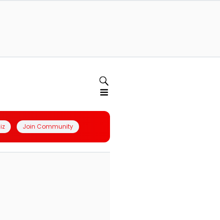
iz
Join Community