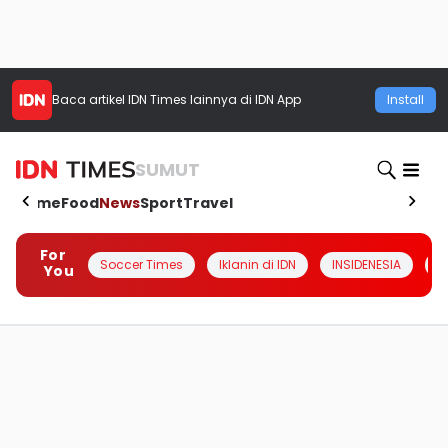
Baca artikel
IDN Times
lainnya di IDN App
Install
SUMUT
Home
Food
News
Sport
Travel
For
Soccer Times
Iklanin di IDN
INSIDENESIA
#
You