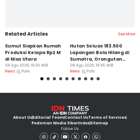
Related Articles
See More
Sumut Siapkan Rumah
Hutan Seluas 183.500
5
Produksi Kelapa Rp2 M
Lapangan Bola Hilang di
S
di Nias Utara
Sumatra, Orangutan
P
08 Agu 2026, 19:30 WIB
Tertekan
08 Agu 2026, 18:45 WIB
08
Polls
Polls
News
News
Ne
About Us
Editorial Team
Contact Us
Terms of Services
Pedoman Media Siber
Index
Sitemap
Follow Us