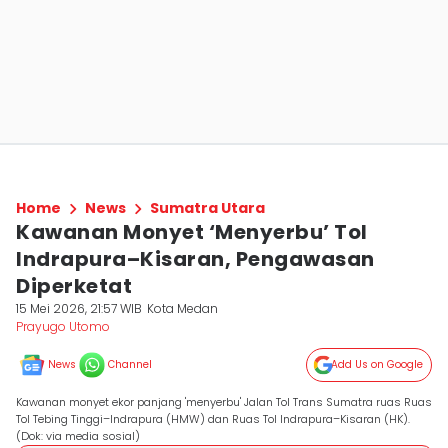
Home
News
Sumatra Utara
Kawanan Monyet ‘Menyerbu’ Tol
Indrapura–Kisaran, Pengawasan
Diperketat
15 Mei 2026, 21:57 WIB
Kota Medan
Prayugo Utomo
News
Channel
Add Us on Google
Kawanan monyet ekor panjang 'menyerbu' Jalan Tol Trans Sumatra ruas Ruas
Tol Tebing Tinggi–Indrapura (HMW) dan Ruas Tol Indrapura–Kisaran (HK).
(Dok: via media sosial)