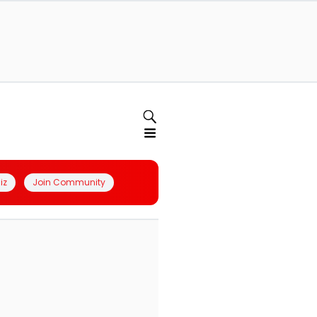
iz
Join Community