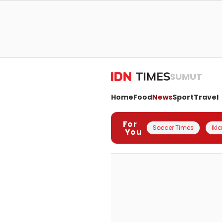
SUMUT
Home
Food
News
Sport
Travel
For
Soccer Times
Ikl
You