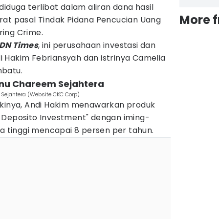
iduga terlibat dalam aliran dana hasil
More 
rat pasal Tindak Pidana Pencucian Uang
ing Crime.
IDN Times
, ini perusahaan investasi dan
ndi Hakim Febriansyah dan istrinya Camelia
nbatu.
eanu Chareem Sejahtera
Sejahtera (Website CKC Corp)
ikinya, Andi Hakim menawarkan produk
BNI Deposito Investment" dengan iming-
ga tinggi mencapai 8 persen per tahun.