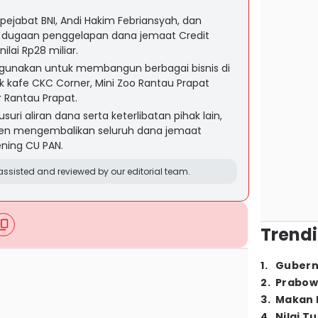
ejabat BNI, Andi Hakim Febriansyah, dan
as dugaan penggelapan dana jemaat Credit
ilai Rp28 miliar.
igunakan untuk membangun berbagai bisnis di
 kafe CKC Corner, Mini Zoo Rantau Prapat
 Rantau Prapat.
ri aliran dana serta keterlibatan pihak lain,
en mengembalikan seluruh dana jemaat
ening CU PAN.
ssisted and reviewed by our editorial team.
Trendi
1
.
Gubern
2
.
Prabow
3
.
Makan B
4
.
Nilai T