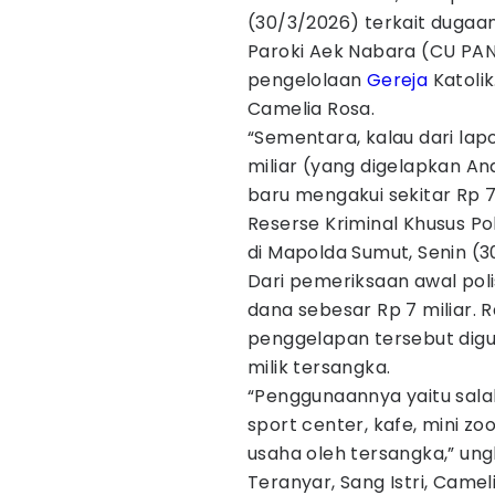
(30/3/2026) terkait dugaa
Paroki Aek Nabara (CU P
pengelolaan
Gereja
Katolik
Camelia Rosa.
“Sementara, kalau dari lapo
miliar (yang digelapkan An
baru mengakui sekitar Rp 7 
Reserse Kriminal Khusus P
di Mapolda Sumut, Senin (
Dari pemeriksaan awal pol
dana sebesar Rp 7 miliar.
penggelapan tersebut digu
milik tersangka.
“Penggunaannya yaitu salah
sport center, kafe, mini z
usaha oleh tersangka,” un
Teranyar, Sang Istri, Came