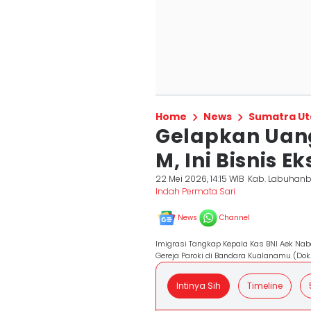
Home
News
Sumatra Ut
Gelapkan Uan
M, Ini Bisnis E
22 Mei 2026, 14:15 WIB
Kab. Labuhan
Indah Permata Sari
News
Channel
Imigrasi Tangkap Kepala Kas BNI Aek Na
Gereja Paroki di Bandara Kualanamu (Dok
Intinya Sih
Timeline