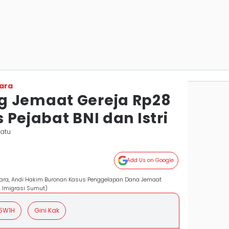
ara
g Jemaat Gereja Rp28
ks Pejabat BNI dan Istri
batu
Add Us on Google
bara, Andi Hakim Buronan Kasus Penggelapan Dana Jemaat
. Imigrasi Sumut)
5W1H
Gini Kak