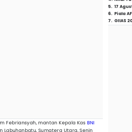
5
.
17 Agus
6
.
Piala A
7
.
GIIAS 2
im Febriansyah, mantan Kepala Kas
BNI
n Labuhanbatu, Sumatera Utara, Senin