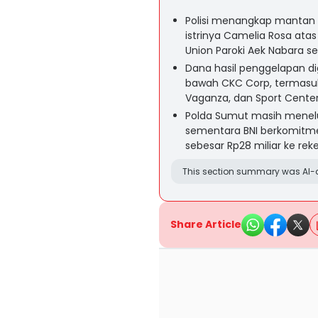
Polisi menangkap mantan p
istrinya Camelia Rosa at
Union Paroki Aek Nabara sen
Dana hasil penggelapan d
bawah CKC Corp, termasuk
Vaganza, dan Sport Center
Polda Sumut masih menelusu
sementara BNI berkomitm
sebesar Rp28 miliar ke rek
This section summary was AI-a
Share Article