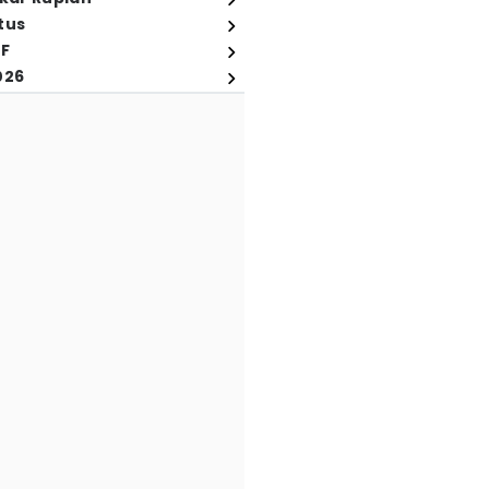
tus
FF
026