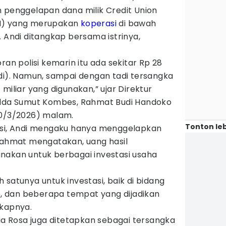
n penggelapan dana milik Credit Union
AN) yang merupakan
koperasi
di bawah
. Andi ditangkap bersama istrinya,
ran polisi kemarin itu ada sekitar Rp 28
di). Namun, sampai dengan tadi tersangka
miliar yang digunakan,” ujar Direktur
olda Sumut Kombes, Rahmat Budi Handoko
30/3/2026) malam.
Tonton leb
isi, Andi mengaku hanya menggelapkan
 Rahmat mengatakan, uang hasil
nakan untuk berbagai investasi usaha
 satunya untuk investasi, baik di bidang
oo, dan beberapa tempat yang dijadikan
gkapnya.
lia Rosa juga ditetapkan sebagai tersangka