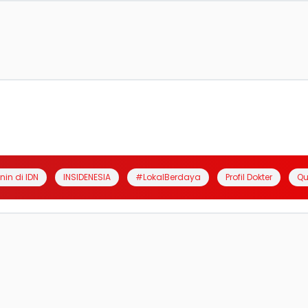
anin di IDN
INSIDENESIA
#LokalBerdaya
Profil Dokter
Qu