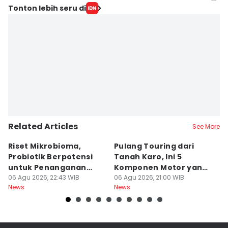
Editor
Tonton lebih seru di
Arifin Al Alamudi
Editor
Doni Hermawan
Related Articles
See More
Riset Mikrobioma,
Pulang Touring dari
M
Probiotik Berpotensi
Tanah Karo, Ini 5
W
untuk Penanganan
Komponen Motor yang
T
Jerawat
06 Agu 2026, 22:43 WIB
Wajib Dicek
06 Agu 2026, 21:00 WIB
K
06
News
News
Ne