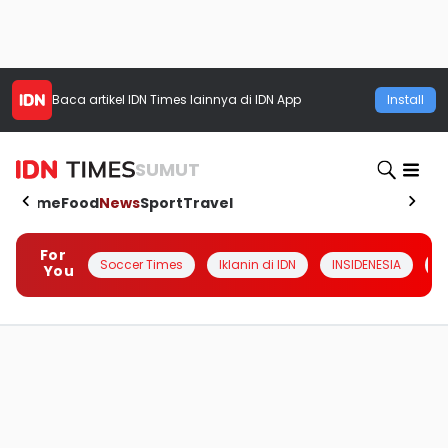
Baca artikel
IDN Times
lainnya di IDN App
Install
SUMUT
Home
Food
News
Sport
Travel
For
Soccer Times
Iklanin di IDN
INSIDENESIA
#
You