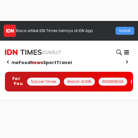
Baca artikel
IDN Times
lainnya di IDN App
Install
SUMUT
Home
Food
News
Sport
Travel
For
Soccer Times
Iklanin di IDN
INSIDENESIA
#
You