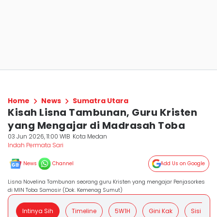
Home
News
Sumatra Utara
Kisah Lisna Tambunan, Guru Kristen
yang Mengajar di Madrasah Toba
03 Jun 2026, 11:00 WIB
Kota Medan
Indah Permata Sari
News
Channel
Add Us on Google
Lisna Novelina Tambunan seorang guru Kristen yang mengajar Penjasorkes
di MIN Toba Samosir (Dok. Kemenag Sumut)
Intinya Sih
Timeline
5W1H
Gini Kak
Sisi Posit