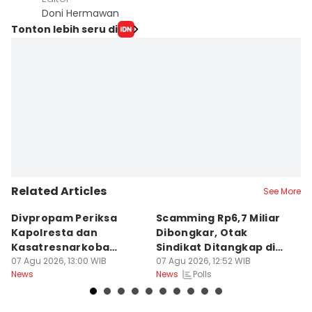
Doni Hermawan
Tonton lebih seru di
Related Articles
See More
Divpropam Periksa
Scamming Rp6,7 Miliar
R
Kapolresta dan
Dibongkar, Otak
P
Kasatresnarkoba
Sindikat Ditangkap di
u
Banda Aceh, Ada Apa?
07 Agu 2026, 13:00 WIB
Medan
07 Agu 2026, 12:52 WIB
J
06
Polls
News
News
Ne