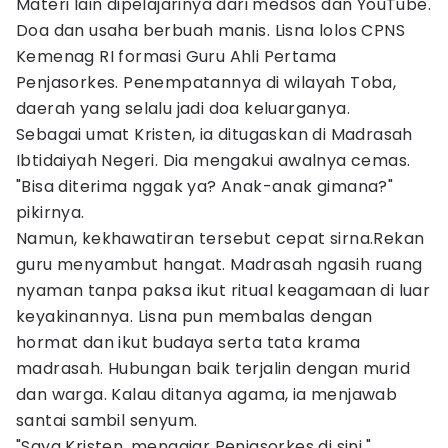
Materi lain dipelajarinya dari medsos dan YouTube.
Doa dan usaha berbuah manis. Lisna lolos CPNS
Kemenag RI formasi Guru Ahli Pertama
Penjasorkes. Penempatannya di wilayah Toba,
daerah yang selalu jadi doa keluarganya.
Sebagai umat Kristen, ia ditugaskan di Madrasah
Ibtidaiyah Negeri. Dia mengakui awalnya cemas.
"Bisa diterima nggak ya? Anak-anak gimana?"
pikirnya.
Namun, kekhawatiran tersebut cepat sirna.Rekan
guru menyambut hangat. Madrasah ngasih ruang
nyaman tanpa paksa ikut ritual keagamaan di luar
keyakinannya. Lisna pun membalas dengan
hormat dan ikut budaya serta tata krama
madrasah. Hubungan baik terjalin dengan murid
dan warga. Kalau ditanya agama, ia menjawab
santai sambil senyum.
"Saya Kristen, mengajar Penjasorkes di sini,"