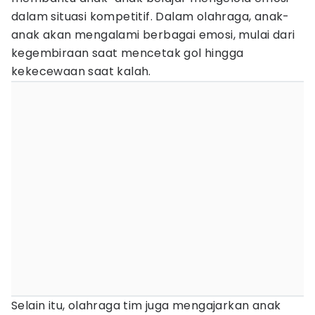
dalam situasi kompetitif. Dalam olahraga, anak-
anak akan mengalami berbagai emosi, mulai dari
kegembiraan saat mencetak gol hingga
kekecewaan saat kalah.
Selain itu, olahraga tim juga mengajarkan anak