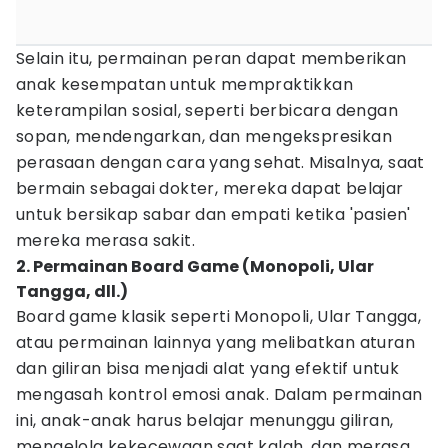
Selain itu, permainan peran dapat memberikan
anak kesempatan untuk mempraktikkan
keterampilan sosial, seperti berbicara dengan
sopan, mendengarkan, dan mengekspresikan
perasaan dengan cara yang sehat. Misalnya, saat
bermain sebagai dokter, mereka dapat belajar
untuk bersikap sabar dan empati ketika 'pasien'
mereka merasa sakit.
2. Permainan Board Game (Monopoli, Ular
Tangga, dll.)
Board game klasik seperti Monopoli, Ular Tangga,
atau permainan lainnya yang melibatkan aturan
dan giliran bisa menjadi alat yang efektif untuk
mengasah kontrol emosi anak. Dalam permainan
ini, anak-anak harus belajar menunggu giliran,
mengelola kekecewaan saat kalah, dan merasa