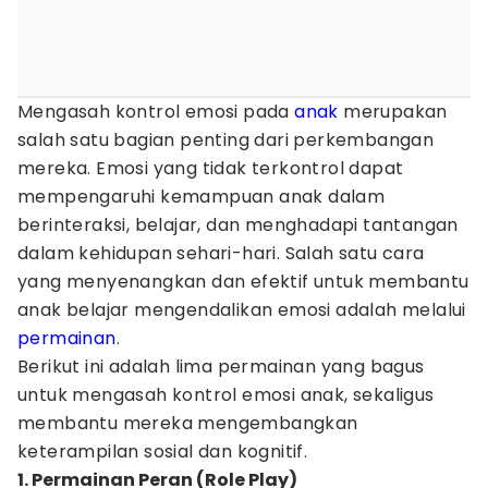
Mengasah kontrol emosi pada
anak
merupakan
salah satu bagian penting dari perkembangan
mereka. Emosi yang tidak terkontrol dapat
mempengaruhi kemampuan anak dalam
berinteraksi, belajar, dan menghadapi tantangan
dalam kehidupan sehari-hari. Salah satu cara
yang menyenangkan dan efektif untuk membantu
anak belajar mengendalikan emosi adalah melalui
permainan
.
Berikut ini adalah lima permainan yang bagus
untuk mengasah kontrol emosi anak, sekaligus
membantu mereka mengembangkan
keterampilan sosial dan kognitif.
1. Permainan Peran (Role Play)