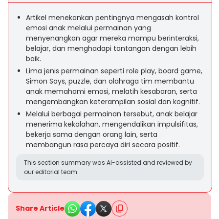
Artikel menekankan pentingnya mengasah kontrol
emosi anak melalui permainan yang
menyenangkan agar mereka mampu berinteraksi,
belajar, dan menghadapi tantangan dengan lebih
baik.
Lima jenis permainan seperti role play, board game,
Simon Says, puzzle, dan olahraga tim membantu
anak memahami emosi, melatih kesabaran, serta
mengembangkan keterampilan sosial dan kognitif.
Melalui berbagai permainan tersebut, anak belajar
menerima kekalahan, mengendalikan impulsifitas,
bekerja sama dengan orang lain, serta
membangun rasa percaya diri secara positif.
This section summary was AI-assisted and reviewed by
our editorial team.
Share Article