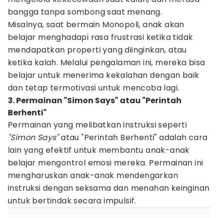
bangga tanpa sombong saat menang.
Misalnya, saat bermain Monopoli, anak akan
belajar menghadapi rasa frustrasi ketika tidak
mendapatkan properti yang diinginkan, atau
ketika kalah. Melalui pengalaman ini, mereka bisa
belajar untuk menerima kekalahan dengan baik
dan tetap termotivasi untuk mencoba lagi.
3. Permainan "Simon Says" atau "Perintah
Berhenti"
Permainan yang melibatkan instruksi seperti
"Simon Says"
atau "Perintah Berhenti" adalah cara
lain yang efektif untuk membantu anak-anak
belajar mengontrol emosi mereka. Permainan ini
mengharuskan anak-anak mendengarkan
instruksi dengan seksama dan menahan keinginan
untuk bertindak secara impulsif.