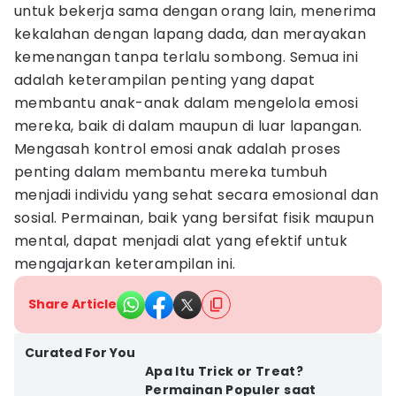
untuk bekerja sama dengan orang lain, menerima
kekalahan dengan lapang dada, dan merayakan
kemenangan tanpa terlalu sombong. Semua ini
adalah keterampilan penting yang dapat
membantu anak-anak dalam mengelola emosi
mereka, baik di dalam maupun di luar lapangan.
Mengasah kontrol emosi anak adalah proses
penting dalam membantu mereka tumbuh
menjadi individu yang sehat secara emosional dan
sosial. Permainan, baik yang bersifat fisik maupun
mental, dapat menjadi alat yang efektif untuk
mengajarkan keterampilan ini.
Share Article
Curated For You
Apa Itu Trick or Treat?
Permainan Populer saat