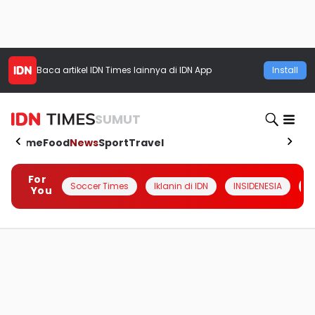
Baca artikel
IDN Times
lainnya di IDN App
Install
SUMUT
Home
Food
News
Sport
Travel
For
Soccer Times
Iklanin di IDN
INSIDENESIA
#
You