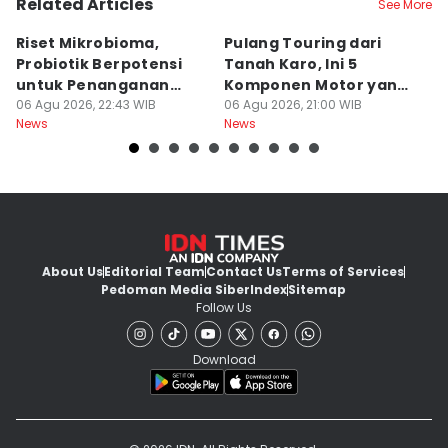
Related Articles
See More
Riset Mikrobioma,
Pulang Touring dari
M
Probiotik Berpotensi
Tanah Karo, Ini 5
W
untuk Penanganan
Komponen Motor yang
T
Jerawat
06 Agu 2026, 22:43 WIB
Wajib Dicek
06 Agu 2026, 21:00 WIB
K
06
News
News
Ne
About Us
Editorial Team
Contact Us
Terms of Services
Pedoman Media Siber
Index
Sitemap
Follow Us
Download