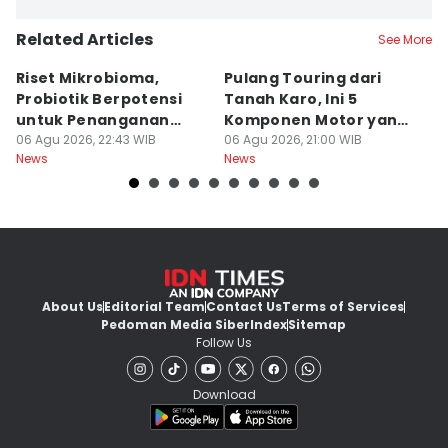
Related Articles
See More
Riset Mikrobioma,
Pulang Touring dari
M
Probiotik Berpotensi
Tanah Karo, Ini 5
W
untuk Penanganan
Komponen Motor yang
T
Jerawat
06 Agu 2026, 22:43 WIB
Wajib Dicek
06 Agu 2026, 21:00 WIB
K
06
News
News
Ne
About Us
Editorial Team
Contact Us
Terms of Services
Pedoman Media Siber
Index
Sitemap
Follow Us
Download