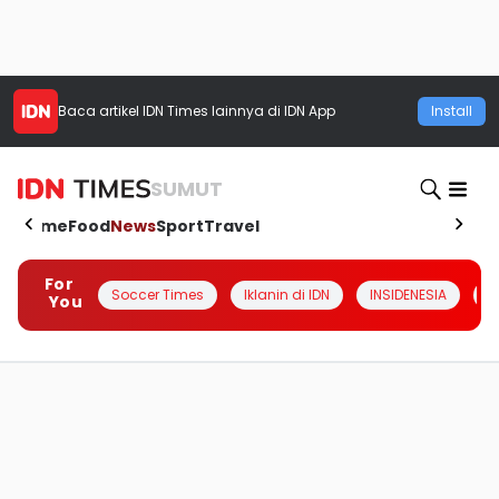
Baca artikel
IDN Times
lainnya di IDN App
Install
SUMUT
Home
Food
News
Sport
Travel
For
Soccer Times
Iklanin di IDN
INSIDENESIA
#
You