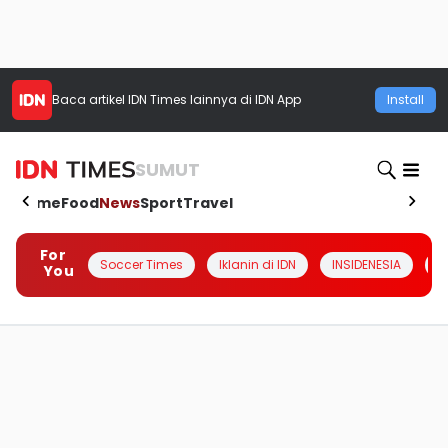
Baca artikel
IDN Times
lainnya di IDN App
Install
SUMUT
Home
Food
News
Sport
Travel
For
Soccer Times
Iklanin di IDN
INSIDENESIA
#
You