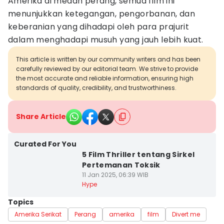
Amerika di medan perang, semua film ini
menunjukkan ketegangan, pengorbanan, dan
keberanian yang dihadapi oleh para prajurit
dalam menghadapi musuh yang jauh lebih kuat.
This article is written by our community writers and has been
carefully reviewed by our editorial team. We strive to provide
the most accurate and reliable information, ensuring high
standards of quality, credibility, and trustworthiness.
Share Article
Curated For You
5 Film Thriller tentang Sirkel
Pertemanan Toksik
11 Jan 2025, 06:39 WIB
Hype
Topics
Amerika Serikat
Perang
amerika
film
Divert me