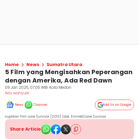
Home
News
Sumatra Utara
5 Film yang Mengisahkan Peperangan
dengan Amerika, Ada Red Dawn
09 Jan 2025, 07:05 WIB
Kota Medan
febi wahyudi
News
Channel
Add Us on Google
cuplikan film Lone Survivor (2013) (dok. Emmet/Lone Survivor
Share Article