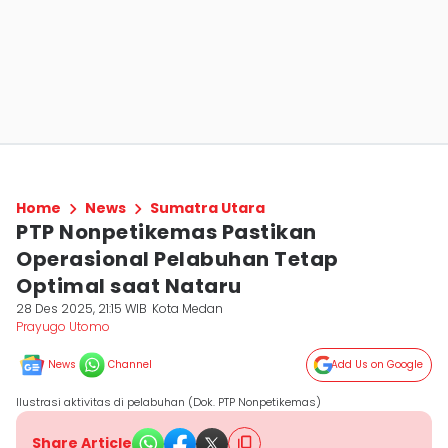
Home
News
Sumatra Utara
PTP Nonpetikemas Pastikan
Operasional Pelabuhan Tetap
Optimal saat Nataru
28 Des 2025, 21:15 WIB
Kota Medan
Prayugo Utomo
News
Channel
Add Us on Google
Ilustrasi aktivitas di pelabuhan (Dok. PTP Nonpetikemas)
Share Article