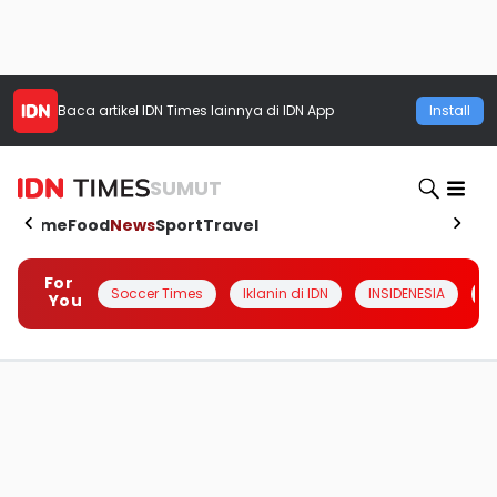
Baca artikel
IDN Times
lainnya di IDN App
Install
SUMUT
Home
Food
News
Sport
Travel
For
Soccer Times
Iklanin di IDN
INSIDENESIA
#
You