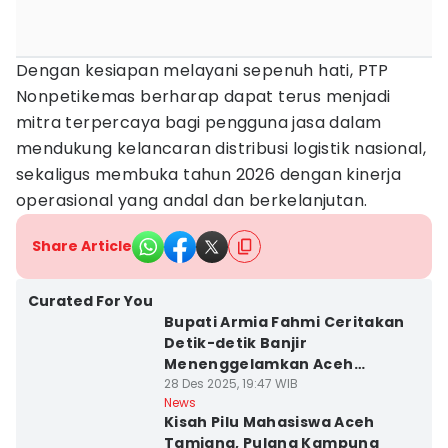
Dengan kesiapan melayani sepenuh hati, PTP
Nonpetikemas berharap dapat terus menjadi
mitra terpercaya bagi pengguna jasa dalam
mendukung kelancaran distribusi logistik nasional,
sekaligus membuka tahun 2026 dengan kinerja
operasional yang andal dan berkelanjutan.
Share Article
Curated For You
Bupati Armia Fahmi Ceritakan
Detik-detik Banjir
Menenggelamkan Aceh
Tamiang
28 Des 2025, 19:47 WIB
News
Kisah Pilu Mahasiswa Aceh
Tamiang, Pulang Kampung