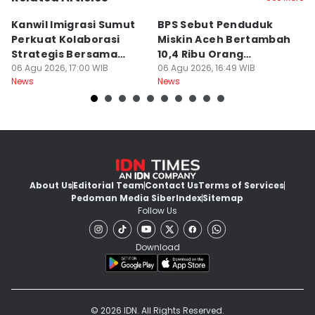
Kanwil Imigrasi Sumut
BPS Sebut Penduduk
K
Perkuat Kolaborasi
Miskin Aceh Bertambah
A
Strategis Bersama
10,4 Ribu Orang
Do
BP3MI
06 Agu 2026, 17:00 WIB
Pascabencana
06 Agu 2026, 16:49 WIB
06
News
News
Ne
About Us
Editorial Team
Contact Us
Terms of Services
Pedoman Media Siber
Index
Sitemap
Follow Us
Download
© 2026 IDN. All Rights Reserved.