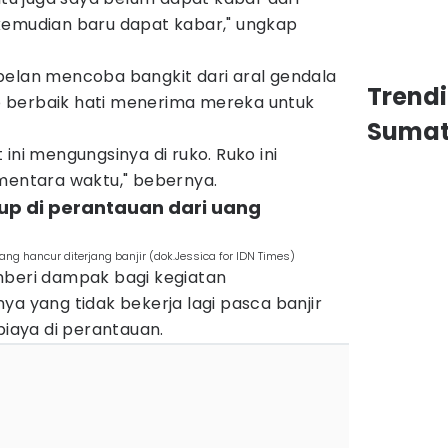
kemudian baru dapat kabar," ungkap
pelan mencoba bangkit dari aral gendala
Trend
uko berbaik hati menerima mereka untuk
Sumat
ini mengungsinya di ruko. Ruko ini
ementara waktu," bebernya.
dup di perantauan dari uang
ng hancur diterjang banjir (dok.Jessica for IDN Times)
mberi dampak bagi kegiatan
ya yang tidak bekerja lagi pasca banjir
aya di perantauan.