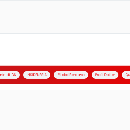
anin di IDN
INSIDENESIA
#LokalBerdaya
Profil Dokter
Qu