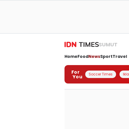
SUMUT
Home
Food
News
Sport
Travel
For
Soccer Times
Ikl
You