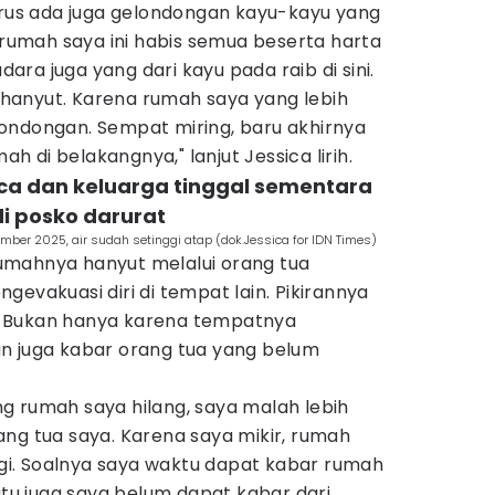
erus ada juga gelondongan kayu-kayu yang
a rumah saya ini habis semua beserta harta
ra juga yang dari kayu pada raib di sini.
hanyut. Karena rumah saya yang lebih
ondongan. Sempat miring, baru akhirnya
 di belakangnya," lanjut Jessica lirih.
sica dan keluarga tinggal sementara
di posko darurat
ember 2025, air sudah setinggi atap (dok.Jessica for IDN Times)
umahnya hanyut melalui orang tua
gevakuasi diri di tempat lain. Pikirannya
ga. Bukan hanya karena tempatnya
n juga kabar orang tua yang belum
g rumah saya hilang, saya malah lebih
ng tua saya. Karena saya mikir, rumah
lagi. Soalnya saya waktu dapat kabar rumah
 itu juga saya belum dapat kabar dari