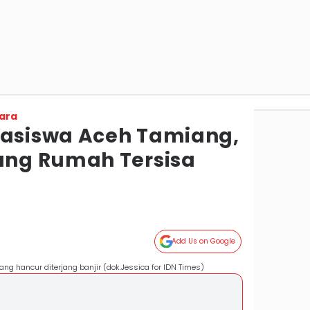
ara
hasiswa Aceh Tamiang,
ng Rumah Tersisa
Add Us on Google
ng hancur diterjang banjir (dok.Jessica for IDN Times)