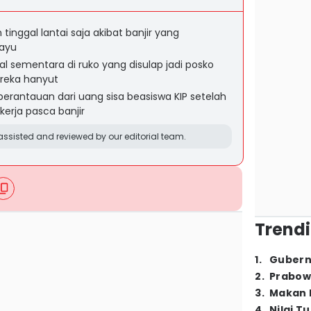
inggal lantai saja akibat banjir yang
ayu
al sementara di ruko yang disulap jadi posko
reka hanyut
perantauan dari uang sisa beasiswa KIP setelah
kerja pasca banjir
ssisted and reviewed by our editorial team.
Trendi
1
.
Gubern
2
.
Prabow
3
.
Makan B
4
.
Nilai T