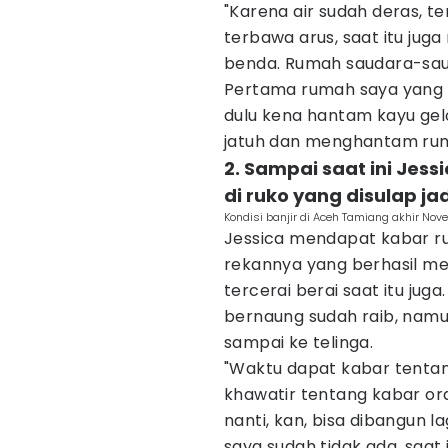
"Karena air sudah deras, t
terbawa arus, saat itu jug
benda. Rumah saudara-sauda
Pertama rumah saya yang 
dulu kena hantam kayu gel
jatuh dan menghantam rumah
2. Sampai saat ini Jes
di ruko yang disulap ja
Kondisi banjir di Aceh Tamiang akhir Nov
Jessica mendapat kabar r
rekannya yang berhasil men
tercerai berai saat itu ju
bernaung sudah raib, namu
sampai ke telinga.
"Waktu dapat kabar tentan
khawatir tentang kabar ora
nanti, kan, bisa dibangun 
saya sudah tidak ada, saat