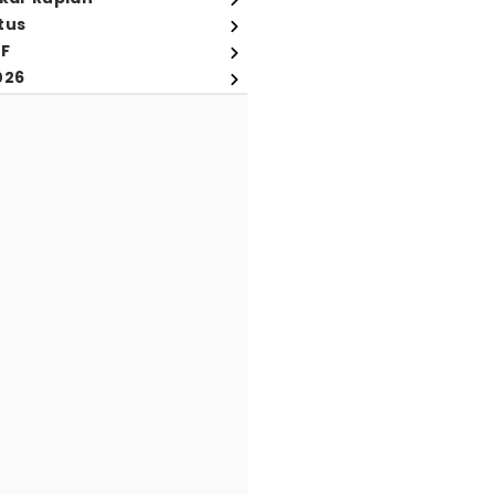
tus
FF
026