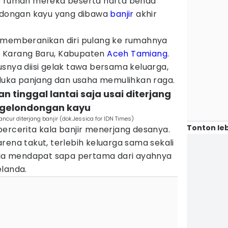
ab rumah mereka beserta harta benda
ondongan kayu yang dibawa
banjir
akhir
 memberanikan diri pulang ke rumahnya
 Karang Baru, Kabupaten
Aceh Tamiang
.
snya diisi gelak tawa bersama keluarga,
 duka panjang dan usaha memulihkan raga.
n tinggal lantai saja usai diterjang
gelondongan kayu
cur diterjang banjir (dok.Jessica for IDN Times)
Tonton leb
bercerita kala banjir menerjang desanya.
rena takut, terlebih keluarga sama sekali
n ia mendapat sapa pertama dari ayahnya
elanda.