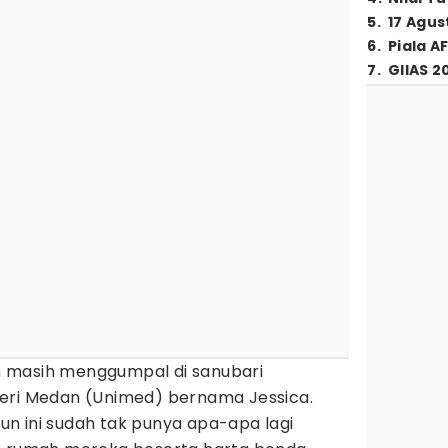
5
.
17 Agus
6
.
Piala A
7
.
GIIAS 2
h masih menggumpal di sanubari
eri Medan (Unimed) bernama Jessica.
n ini sudah tak punya apa-apa lagi