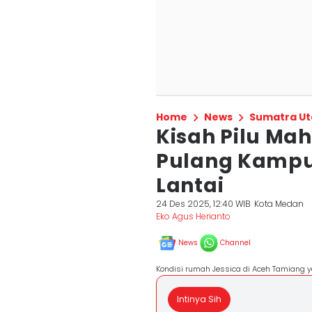
Home
News
Sumatra Ut
Kisah Pilu Ma
Pulang Kampu
Lantai
24 Des 2025, 12:40 WIB
Kota Medan
Eko Agus Herianto
News
Channel
Kondisi rumah Jessica di Aceh Tamiang ya
Intinya Sih