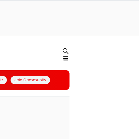
iz
Join Community