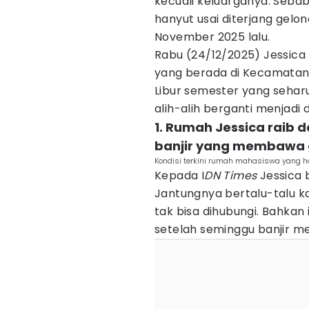
kecuali keluarganya. Seb
hanyut usai diterjang gel
November 2025 lalu.
Rabu (24/12/2025) Jessica
yang berada di Kecamatan
Libur semester yang seharu
alih-alih berganti menjadi
1. Rumah Jessica raib da
banjir yang membawa 
Kondisi terkini rumah mahasiswa yang han
Kepada I
DN Times
Jessica 
Jantungnya bertalu-talu ka
tak bisa dihubungi. Bahka
setelah seminggu banjir m