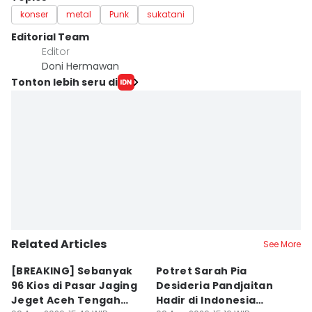
konser
metal
Punk
sukatani
Editorial Team
Editor
Doni Hermawan
Tonton lebih seru di
Related Articles
See More
[BREAKING] Sebanyak
Potret Sarah Pia
K
96 Kios di Pasar Jaging
Desideria Pandjaitan
P
Jeget Aceh Tengah
Hadir di Indonesia
P