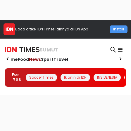
Baca artikel
IDN Times
lainnya di IDN App
Install
SUMUT
Home
Food
News
Sport
Travel
For
Soccer Times
Iklanin di IDN
INSIDENESIA
#
You