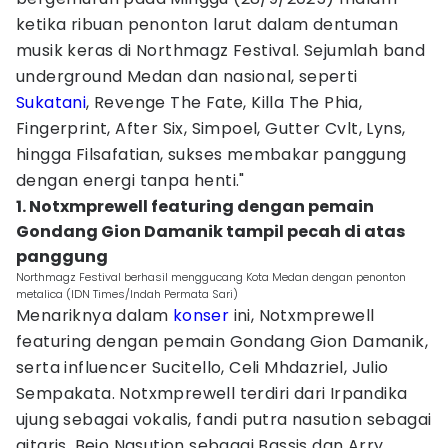
ketika ribuan penonton larut dalam dentuman
musik keras di Northmagz Festival. Sejumlah band
underground Medan dan nasional, seperti
Sukatani
, Revenge The Fate, Killa The Phia,
Fingerprint, After Six, Simpoel, Gutter Cvlt, Lyns,
hingga Filsafatian, sukses membakar panggung
dengan energi tanpa henti."
1. Notxmprewell featuring dengan pemain
Gondang Gion Damanik tampil pecah di atas
panggung
Northmagz Festival berhasil menggucang Kota Medan dengan penonton
metalica (IDN Times/Indah Permata Sari)
Menariknya dalam
konser
ini, Notxmprewell
featuring dengan pemain Gondang Gion Damanik,
serta influencer Sucitello, Celi Mhdazriel, Julio
Sempakata. Notxmprewell terdiri dari Irpandika
ujung sebagai vokalis, fandi putra nasution sebagai
gitaris, Bejo Nasution sebagai Bassis dan Arry