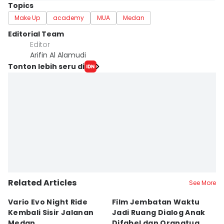
Topics
Make Up
academy
MUA
Medan
Editorial Team
Editor
Arifin Al Alamudi
Tonton lebih seru di
Related Articles
See More
Vario Evo Night Ride
Film Jembatan Waktu
P
Kembali Sisir Jalanan
Jadi Ruang Dialog Anak
R
Medan
Difabel dan Orangtua
M