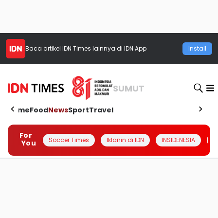
Baca artikel
IDN Times
lainnya di IDN App
Install
SUMUT
Home
Food
News
Sport
Travel
For
Soccer Times
Iklanin di IDN
INSIDENESIA
#
You