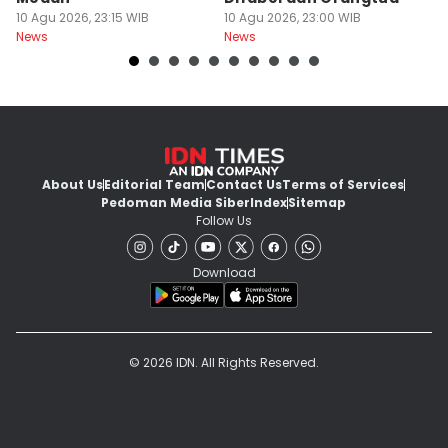
10 Agu 2026, 23:15 WIB
10 Agu 2026, 23:00 WIB
10
News
News
Ne
About Us
Editorial Team
Contact Us
Terms of Services
Pedoman Media Siber
Index
Sitemap
Follow Us
Download
© 2026 IDN. All Rights Reserved.