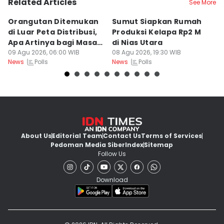
Related Articles
See More
Orangutan Ditemukan
Sumut Siapkan Rumah
H
di Luar Peta Distribusi,
Produksi Kelapa Rp2 M
L
Apa Artinya bagi Masa
di Nias Utara
S
Depan Konservasi?
09 Agu 2026, 06:00 WIB
08 Agu 2026, 19:30 WIB
T
08
Polls
Polls
News
News
Ne
About Us
Editorial Team
Contact Us
Terms of Services
Pedoman Media Siber
Index
Sitemap
Follow Us
Download