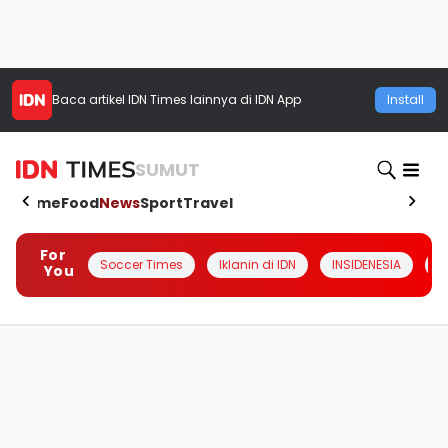
Baca artikel
IDN Times
lainnya di IDN App
Install
SUMUT
Home
Food
News
Sport
Travel
For
Soccer Times
Iklanin di IDN
INSIDENESIA
#
You