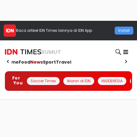
Baca artikel
IDN Times
lainnya di IDN App
Install
SUMUT
Home
Food
News
Sport
Travel
For
Soccer Times
Iklanin di IDN
INSIDENESIA
#
You