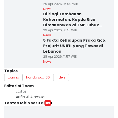
29 Apr 2026, 15:09 WIB
News
Diiringi Tembakan
Kehormatan, Kopda Rico
Dimakamkan di TMP Lubuk
Pakam
29 Apr 2026, 10:51 WIB
News
5 Fakta Kehidupan Praka Rico,
Prajurit UNIFIL yang Tewas di
Lebanon
28 Apr 2026, 11:57 WIB
News
Topics
touring
honda pcx 160
riders
Editorial Team
Editor
Arifin Al Alamudi
Tonton lebih seru di