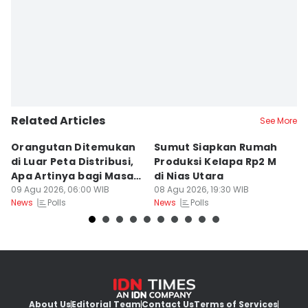
Related Articles
See More
Orangutan Ditemukan
Sumut Siapkan Rumah
H
di Luar Peta Distribusi,
Produksi Kelapa Rp2 M
L
Apa Artinya bagi Masa
di Nias Utara
S
Depan Konservasi?
09 Agu 2026, 06:00 WIB
08 Agu 2026, 19:30 WIB
T
08
Polls
Polls
News
News
Ne
About Us
Editorial Team
Contact Us
Terms of Services