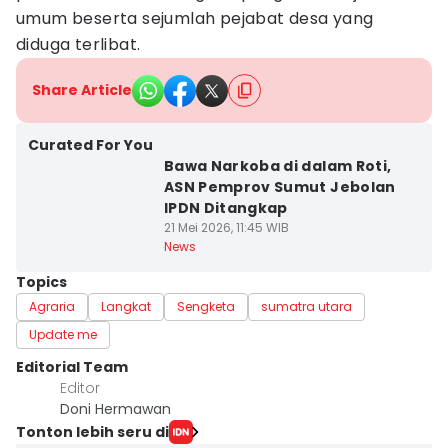
umum beserta sejumlah pejabat desa yang
diduga terlibat.
Share Article
Curated For You
Bawa Narkoba di dalam Roti,
ASN Pemprov Sumut Jebolan
IPDN Ditangkap
21 Mei 2026, 11:45 WIB
News
Topics
Agraria
Langkat
Sengketa
sumatra utara
Update me
Editorial Team
Editor
Doni Hermawan
Tonton lebih seru di