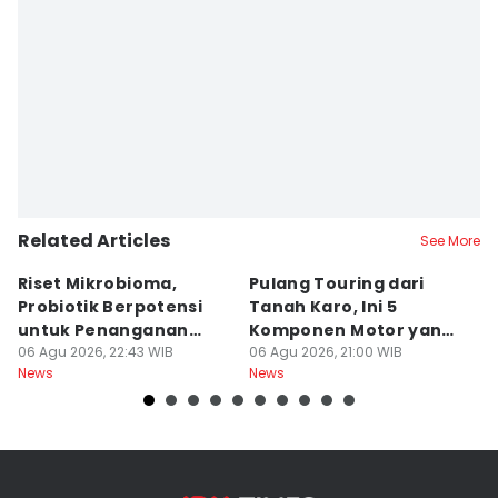
Related Articles
See More
Riset Mikrobioma,
Pulang Touring dari
M
Probiotik Berpotensi
Tanah Karo, Ini 5
W
untuk Penanganan
Komponen Motor yang
T
Jerawat
06 Agu 2026, 22:43 WIB
Wajib Dicek
06 Agu 2026, 21:00 WIB
K
06
News
News
Ne