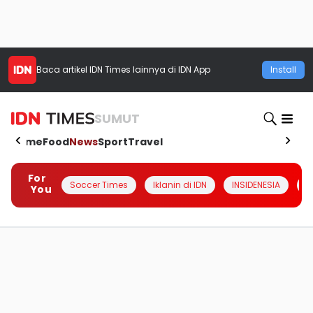
Baca artikel
IDN Times
lainnya di IDN App
Install
SUMUT
Home
Food
News
Sport
Travel
For
Soccer Times
Iklanin di IDN
INSIDENESIA
#
You