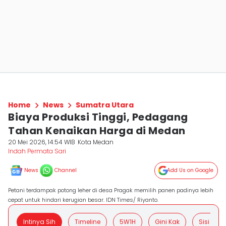
Home
News
Sumatra Utara
Biaya Produksi Tinggi, Pedagang
Tahan Kenaikan Harga di Medan
20 Mei 2026, 14:54 WIB
Kota Medan
Indah Permata Sari
News
Channel
Add Us on Google
Petani terdampak potong leher di desa Pragak memilih panen padinya lebih
cepat untuk hindari kerugian besar. IDN Times/ Riyanto.
Intinya Sih
Timeline
5W1H
Gini Kak
Sisi Posit