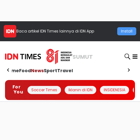
Baca artikel
IDN Times
lainnya di IDN App
Install
SUMUT
Home
Food
News
Sport
Travel
For
Soccer Times
Iklanin di IDN
INSIDENESIA
#
You