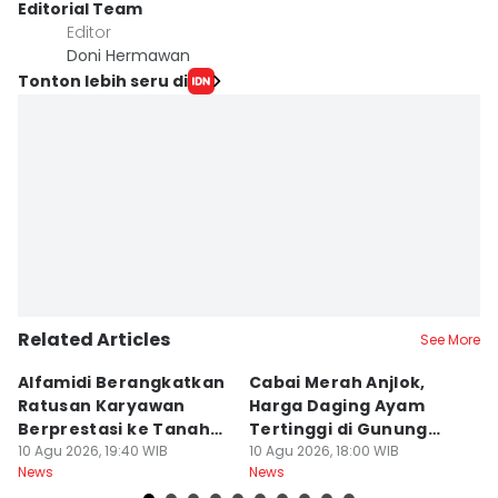
Editorial Team
Editor
Doni Hermawan
Tonton lebih seru di
Related Articles
See More
Alfamidi Berangkatkan
Cabai Merah Anjlok,
G
Ratusan Karyawan
Harga Daging Ayam
D
Berprestasi ke Tanah
Tertinggi di Gunung
P
Suci
10 Agu 2026, 19:40 WIB
Sitoli
10 Agu 2026, 18:00 WIB
T
10
News
News
Ne