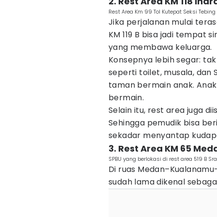
2. Rest Area KM 118 Ind
Rest Area Km 99 Tol Kutepat Seksi Tebing
Jika perjalanan mulai teras
KM 119 B bisa jadi tempat
yang membawa keluarga.
Konsepnya lebih segar: tak
seperti toilet, musala, dan
taman bermain anak. Anak-
bermain.
Selain itu, rest area juga d
Sehingga pemudik bisa beri
sekadar menyantap kudap
3. Rest Area KM 65 Med
SPBU yang berlokasi di rest area 519 B Sr
Di ruas Medan–Kualanamu–T
sudah lama dikenal sebagai