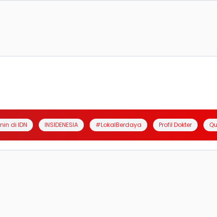
anin di IDN
INSIDENESIA
#LokalBerdaya
Profil Dokter
Qu