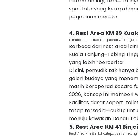
Ditambah lagi, tersedia la
spot foto yang kerap dim
perjalanan mereka.
4. Rest Area KM 99 Kua
Fasilitas rest area fungsional Cipali (Dok.
Berbeda dari rest area lainn
Kuala Tanjung–Tebing Ti
yang lebih “bercerita”.
Di sini, pemudik tak hanya b
galeri budaya yang menamp
masih beroperasi secara f
2026, konsep ini memberi 
Fasilitas dasar seperti to
tetap tersedia—cukup untu
menuju kawasan Danau To
5. Rest Area KM 41 Binj
Rest Area Km 99 Tol Kutepat Seksi Tebing