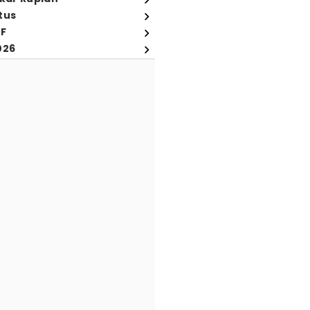
tus
FF
026