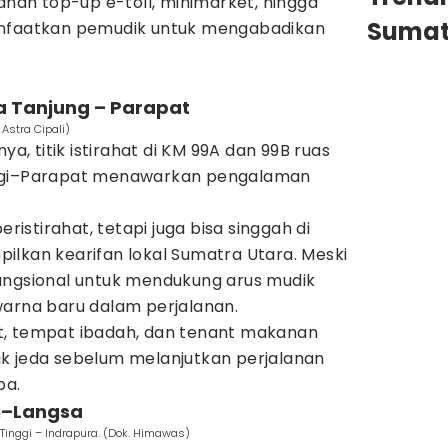
yanan top-up e-toll, minimarket, hingga
Sumat
anfaatkan pemudik untuk mengabadikan
la Tanjung – Parapat
 Astra Cipali)
ya, titik istirahat di KM 99A dan 99B ruas
nggi–Parapat menawarkan pengalaman
eristirahat, tetapi juga bisa singgah di
ilkan kearifan lokal Sumatra Utara. Meski
ungsional untuk mendukung arus mudik
warna baru dalam perjalanan.
ilet, tempat ibadah, dan tenant makanan
k jeda sebelum melanjutkan perjalanan
ba.
ai–Langsa
 Tinggi – Indrapura. (Dok. Himawas)