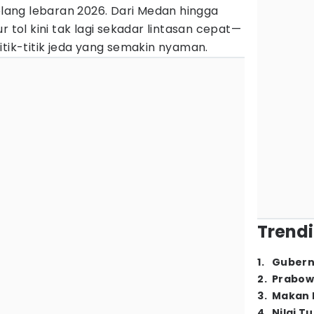
elang lebaran 2026. Dari Medan hingga
r tol kini tak lagi sekadar lintasan cepat—
itik-titik jeda yang semakin nyaman.
Trendi
1
.
Gubern
2
.
Prabow
3
.
Makan B
4
.
Nilai T