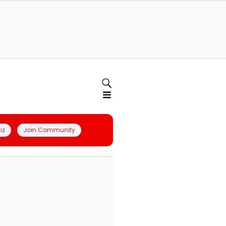
iz
Join Community