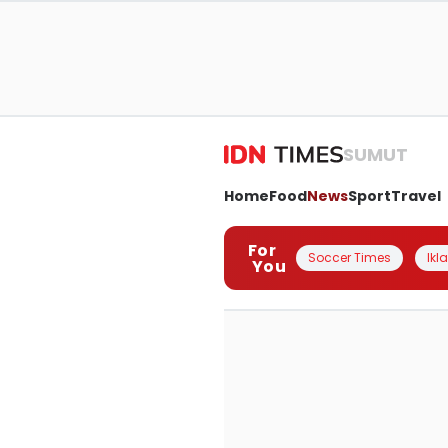
SUMUT
Home
Food
News
Sport
Travel
For
Soccer Times
Ikl
You