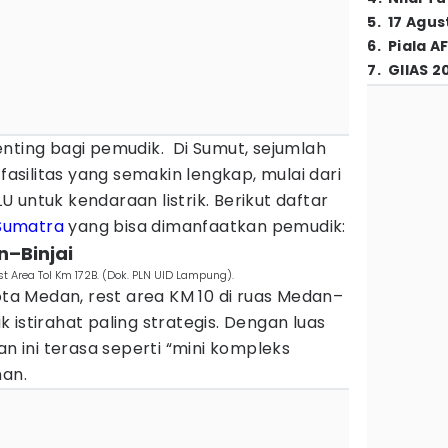
5
.
17 Agus
6
.
Piala A
7
.
GIIAS 2
nting bagi pemudik. Di Sumut, sejumlah
 fasilitas yang semakin lengkap, mulai dari
 untuk kendaraan listrik. Berikut daftar
Sumatra
yang bisa dimanfaatkan pemudik:
n–Binjai
t Area Tol Km 172B. (Dok. PLN UID Lampung).
Kota Medan, rest area KM 10 di ruas Medan–
tik istirahat paling strategis. Dengan luas
an ini terasa seperti “mini kompleks
nan.