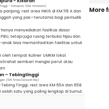
rapura - Kisaran
 Tinggi – Indrapura. (Dok. Himawas)
More 
a panjang, rest area INKIS di KM 118 A dan
 singgah yang pas—terutama bagi pemudik
 hanya menyediakan fasilitas dasar
 SPBU, tetapi juga ruang terbuka hijau dan
anak bisa memanfaatkan fasilitas untuk
iisi oleh tempat kuliner UMKM lokal.
stirahat sembari mengisi perut atau
an.
an – Tebingtinggi
agen. (IDN Times/Larasati Rey)
ebing Tinggi, rest area KM 65A dan 65B
 salah satu yang paling lengkap di Sumut.