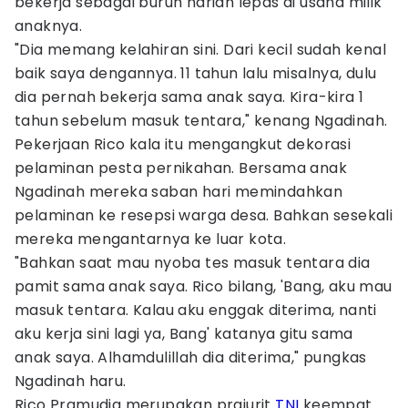
bekerja sebagai buruh harian lepas di usaha milik
anaknya.
"Dia memang kelahiran sini. Dari kecil sudah kenal
baik saya dengannya. 11 tahun lalu misalnya, dulu
dia pernah bekerja sama anak saya. Kira-kira 1
tahun sebelum masuk tentara," kenang Ngadinah.
Pekerjaan Rico kala itu mengangkut dekorasi
pelaminan pesta pernikahan. Bersama anak
Ngadinah mereka saban hari memindahkan
pelaminan ke resepsi warga desa. Bahkan sesekali
mereka mengantarnya ke luar kota.
"Bahkan saat mau nyoba tes masuk tentara dia
pamit sama anak saya. Rico bilang, 'Bang, aku mau
masuk tentara. Kalau aku enggak diterima, nanti
aku kerja sini lagi ya, Bang' katanya gitu sama
anak saya. Alhamdulillah dia diterima," pungkas
Ngadinah haru.
Rico Pramudia merupakan prajurit
TNI
keempat