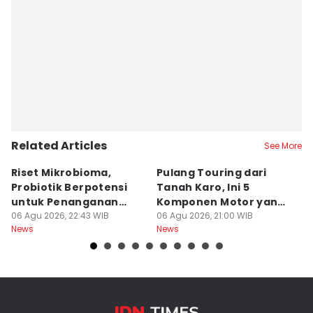
Related Articles
See More
Riset Mikrobioma,
Pulang Touring dari
M
Probiotik Berpotensi
Tanah Karo, Ini 5
W
untuk Penanganan
Komponen Motor yang
T
Jerawat
06 Agu 2026, 22:43 WIB
Wajib Dicek
06 Agu 2026, 21:00 WIB
K
06
News
News
Ne