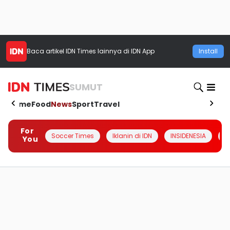
Baca artikel
IDN Times
lainnya di IDN App
Install
SUMUT
Home
Food
News
Sport
Travel
For
Soccer Times
Iklanin di IDN
INSIDENESIA
#
You